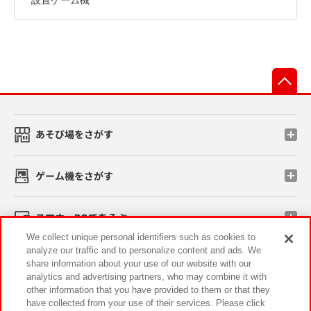
先
あそび場をさがす
ゲーム機をさがす
スマホ・PCであそぶ
We collect unique personal identifiers such as cookies to
analyze our traffic and to personalize content and ads. We
イベント・キャンペーン
share information about your use of our website with our
analytics and advertising partners, who may combine it with
other information that you have provided to them or that they
have collected from your use of their services. Please click