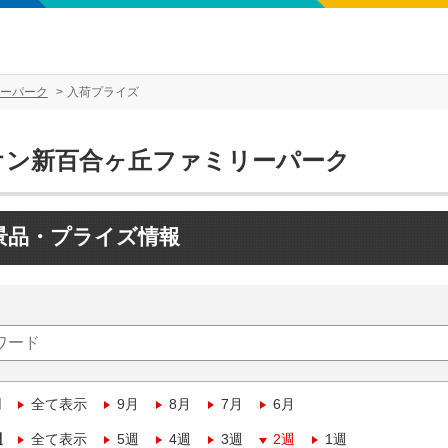
ーパーク
入荷プライズ
オン新百合ヶ丘ファミリーパーク
景品・プライズ情報
月
全て表示
9月
8月
7月
6月
週
全て表示
5週
4週
3週
2週
1週