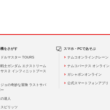
ム機をさがす
スマホ・PCであそぶ
ドルマスター TOURS
ナムコオンラインクレーン
動戦士ガンダム エクストリーム
ナムコパークス オンライ
ーサス２ インフィニットブース
ガシャポンオンライン
公式スマートフォンアプリ
ョジョの奇妙な冒険 ラストサバ
バー
鼓の達人
りスピリッツ