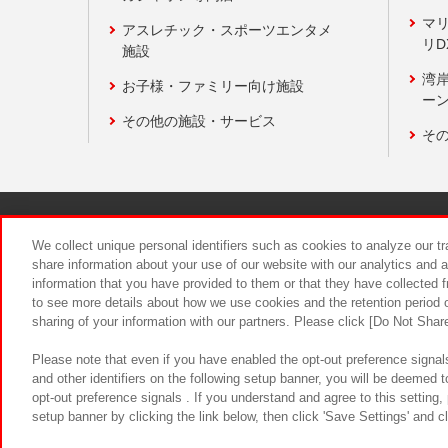
マ
アスレチック・スポーツエンタメ
リD
施設
湾
お子様・ファミリー向け施設
ーン
その他の施設・サービス
そ
関連会社
サステナビリティ
We collect unique personal identifiers such as cookies to analyze our t
share information about your use of our website with our analytics and 
information that you have provided to them or that they have collected f
食品のご提
to see more details about how we use cookies and the retention period o
sharing of your information with our partners. Please click [Do Not Shar
Please note that even if you have enabled the opt-out preference signals
and other identifiers on the following setup banner, you will be deemed 
opt-out preference signals . If you understand and agree to this setting
setup banner by clicking the link below, then click 'Save Settings' and c
©Bandai Namco Amusement Inc.
©Ba