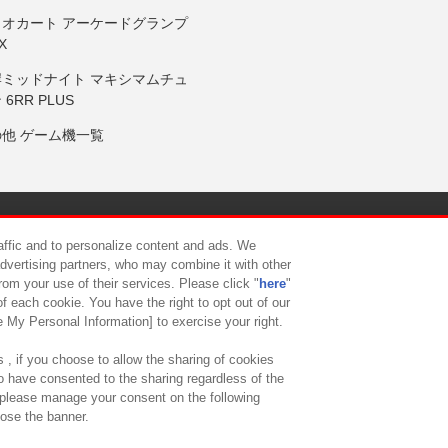
リオカート アーケードグランプ
X
岸ミッドナイト マキシマムチュ
 6RR PLUS
の他 ゲーム機一覧
サイトポリシー
プライバシーポリシー
ウェブアクセシビリティ方
raffic and to personalize content and ads. We
advertising partners, who may combine it with other
rom your use of their services. Please click "
here
"
供について
カスタマーハラスメント対応方針
よくあるご質問・
f each cookie. You have the right to opt out of our
e My Personal Information] to exercise your right.
 , if you choose to allow the sharing of cookies
to have consented to the sharing regardless of the
, please manage your consent on the following
lose the banner.
ndai Namco Amusement Lab Inc.
©Bandai Namco Experience Inc.
©HANAY