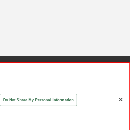
針と検証結果
お取引先さまとともに
お問い合わせ
Do Not Share My Personal Information
ASHIKI Co., Ltd. All Rights Reserved.