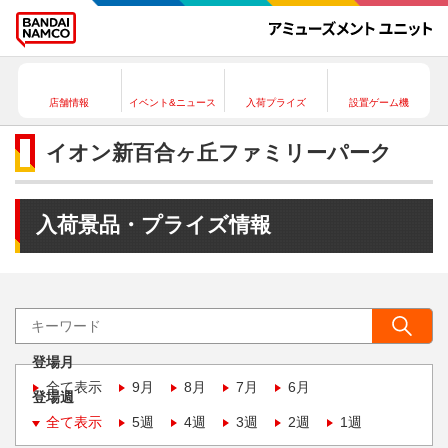
店舗情報
イベント&ニュース
入荷プライズ
設置ゲーム機
イオン新百合ヶ丘ファミリーパーク
入荷景品・プライズ情報
登場月
全て表示
9月
8月
7月
6月
登場週
全て表示
5週
4週
3週
2週
1週