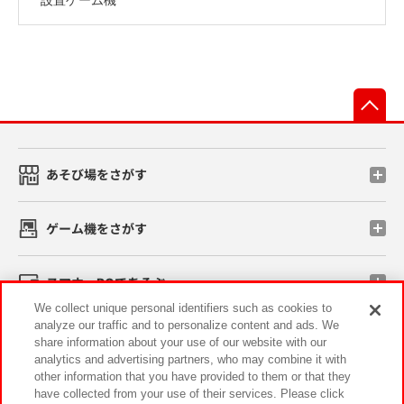
先
あそび場をさがす
ゲーム機をさがす
スマホ・PCであそぶ
We collect unique personal identifiers such as cookies to
analyze our traffic and to personalize content and ads. We
イベント・キャンペーン
share information about your use of our website with our
analytics and advertising partners, who may combine it with
other information that you have provided to them or that they
have collected from your use of their services. Please click