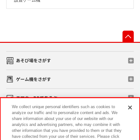
先
あそび場をさがす
ゲーム機をさがす
スマホ・PCであそぶ
We collect unique personal identifiers such as cookies to
analyze our traffic and to personalize content and ads. We
イベント・キャンペーン
share information about your use of our website with our
analytics and advertising partners, who may combine it with
other information that you have provided to them or that they
have collected from your use of their services. Please click