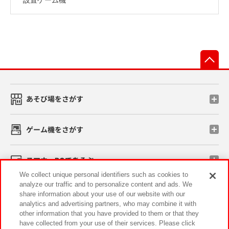
先
あそび場をさがす
ゲーム機をさがす
スマホ・PCであそぶ
We collect unique personal identifiers such as cookies to
analyze our traffic and to personalize content and ads. We
イベント・キャンペーン
share information about your use of our website with our
analytics and advertising partners, who may combine it with
other information that you have provided to them or that they
have collected from your use of their services. Please click