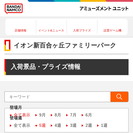
店舗情報
イベント&ニュース
入荷プライズ
設置ゲーム機
イオン新百合ヶ丘ファミリーパーク
入荷景品・プライズ情報
登場月
全て表示
9月
8月
7月
6月
登場週
全て表示
5週
4週
3週
2週
1週