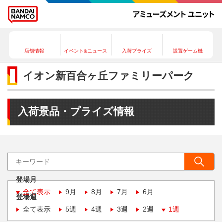
店舗情報
イベント&ニュース
入荷プライズ
設置ゲーム機
イオン新百合ヶ丘ファミリーパーク
入荷景品・プライズ情報
登場月
全て表示
9月
8月
7月
6月
登場週
全て表示
5週
4週
3週
2週
1週