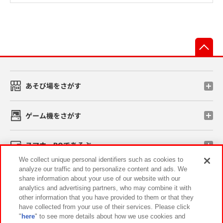
先
あそび場をさがす
ゲーム機をさがす
スマホ・PCであそぶ
We collect unique personal identifiers such as cookies to
analyze our traffic and to personalize content and ads. We
イベント・キャンペーン
share information about your use of our website with our
analytics and advertising partners, who may combine it with
other information that you have provided to them or that they
have collected from your use of their services. Please click
"
here
" to see more details about how we use cookies and
関連会社
サステナビリティ
サイトポリシー