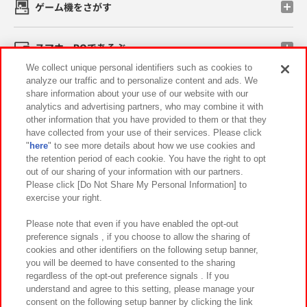
ゲーム機をさがす
スマホ・PCであそぶ
We collect unique personal identifiers such as cookies to
analyze our traffic and to personalize content and ads. We
イベント・キャンペーン
share information about your use of our website with our
analytics and advertising partners, who may combine it with
other information that you have provided to them or that they
have collected from your use of their services. Please click
"
here
" to see more details about how we use cookies and
関連会社
サステナビリティ
サイトポリシー
the retention period of each cookie. You have the right to opt
out of our sharing of your information with our partners.
プライバシーポリシー
ウェブアクセシビリティ方針と検証結果
Please click [Do Not Share My Personal Information] to
exercise your right.
お取引先さまとともに
食品のご提供について
カスタマーハラスメント対応方針
よくあるご質問・お問い合わせ
Please note that even if you have enabled the opt-out
preference signals , if you choose to allow the sharing of
cookies and other identifiers on the following setup banner,
you will be deemed to have consented to the sharing
regardless of the opt-out preference signals . If you
understand and agree to this setting, please manage your
consent on the following setup banner by clicking the link