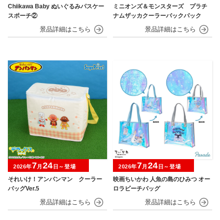
Chiikawa Baby ぬいぐるみパスケー
ミニオンズ＆モンスターズ プラチ
スポーチ②
ナムザッカクーラーバックパック
7
24
7
24
2026年
月
日～登場
2026年
月
日～登場
それいけ！アンパンマン クーラー
映画ちいかわ 人魚の島のひみつ オー
バッグVer.5
ロラビーチバッグ