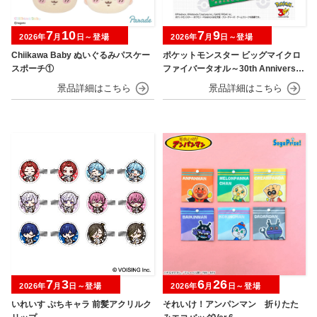
7
10
7
9
2026年
月
日～登場
2026年
月
日～登場
Chiikawa Baby ぬいぐるみパスケー
ポケットモンスター ビッグマイクロ
スポーチ①
ファイバータオル～30th Anniversar
y～
7
3
6
26
2026年
月
日～登場
2026年
月
日～登場
いれいす ぷちキャラ 前髪アクリルク
それいけ！アンパンマン 折りたた