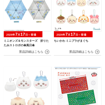
7
17
7
17
2026年
月
日～登場
2026年
月
日～登場
ミニオンズ＆モンスターズ 折りた
ちいかわ ミニプラがまぐち
たみストロボの傘風日傘