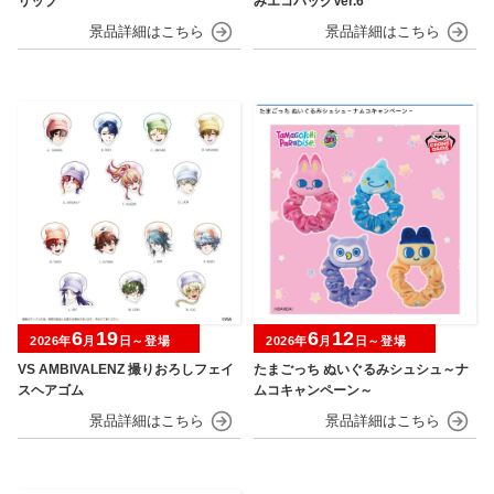
リップ
みエコバッグVer.6
6
19
6
12
2026年
月
日～登場
2026年
月
日～登場
VS AMBIVALENZ 撮りおろしフェイ
たまごっち ぬいぐるみシュシュ～ナ
スヘアゴム
ムコキャンペーン～