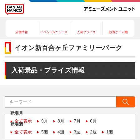
店舗情報
イベント&ニュース
入荷プライズ
設置ゲーム機
イオン新百合ヶ丘ファミリーパーク
入荷景品・プライズ情報
登場月
全て表示
9月
8月
7月
6月
登場週
全て表示
5週
4週
3週
2週
1週