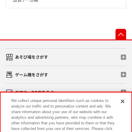
先
あそび場をさがす
ゲーム機をさがす
スマホ・PCであそぶ
We collect unique personal identifiers such as cookies to
analyze our traffic and to personalize content and ads. We
イベント・キャンペーン
share information about your use of our website with our
analytics and advertising partners, who may combine it with
other information that you have provided to them or that they
have collected from your use of their services. Please click