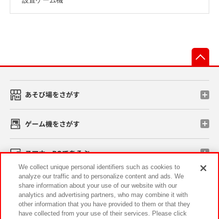
先
あそび場をさがす
ゲーム機をさがす
スマホ・PCであそぶ
We collect unique personal identifiers such as cookies to
analyze our traffic and to personalize content and ads. We
イベント・キャンペーン
share information about your use of our website with our
analytics and advertising partners, who may combine it with
other information that you have provided to them or that they
have collected from your use of their services. Please click