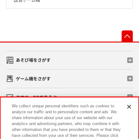
先
あそび場をさがす
ゲーム機をさがす
スマホ・PCであそぶ
We collect unique personal identifiers such as cookies to
analyze our traffic and to personalize content and ads. We
イベント・キャンペーン
share information about your use of our website with our
analytics and advertising partners, who may combine it with
other information that you have provided to them or that they
have collected from your use of their services. Please click