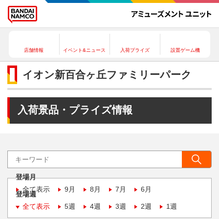
店舗情報
イベント&ニュース
入荷プライズ
設置ゲーム機
イオン新百合ヶ丘ファミリーパーク
入荷景品・プライズ情報
登場月
全て表示
9月
8月
7月
6月
登場週
全て表示
5週
4週
3週
2週
1週