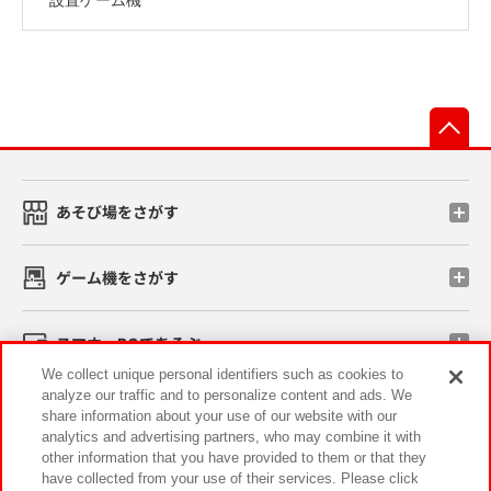
先
あそび場をさがす
ゲーム機をさがす
スマホ・PCであそぶ
We collect unique personal identifiers such as cookies to
analyze our traffic and to personalize content and ads. We
イベント・キャンペーン
share information about your use of our website with our
analytics and advertising partners, who may combine it with
other information that you have provided to them or that they
have collected from your use of their services. Please click