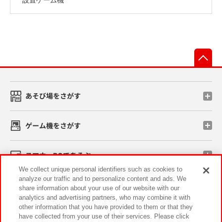
先
あそび場をさがす
ゲーム機をさがす
スマホ・PCであそぶ
We collect unique personal identifiers such as cookies to
analyze our traffic and to personalize content and ads. We
イベント・キャンペーン
share information about your use of our website with our
analytics and advertising partners, who may combine it with
other information that you have provided to them or that they
have collected from your use of their services. Please click