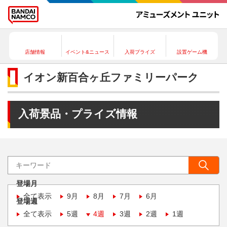
店舗情報
イベント&ニュース
入荷プライズ
設置ゲーム機
イオン新百合ヶ丘ファミリーパーク
入荷景品・プライズ情報
登場月
全て表示
9月
8月
7月
6月
登場週
全て表示
5週
4週
3週
2週
1週