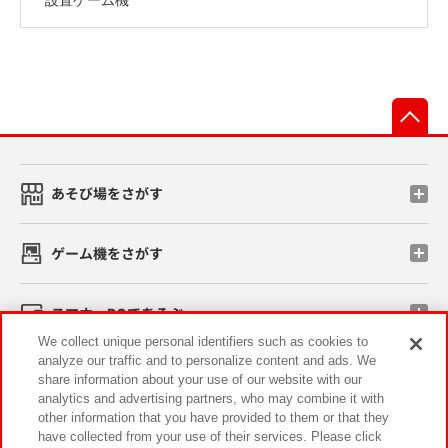
先
あそび場をさがす
ゲーム機をさがす
スマホ・PCであそぶ
We collect unique personal identifiers such as cookies to
analyze our traffic and to personalize content and ads. We
イベント・キャンペーン
share information about your use of our website with our
analytics and advertising partners, who may combine it with
other information that you have provided to them or that they
have collected from your use of their services. Please click