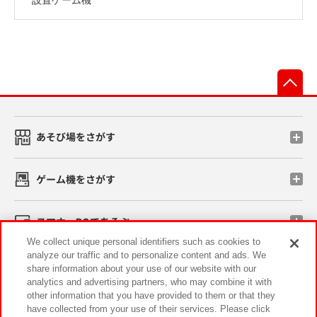
先
あそび場をさがす
ゲーム機をさがす
スマホ・PCであそぶ
We collect unique personal identifiers such as cookies to
analyze our traffic and to personalize content and ads. We
イベント・キャンペーン
share information about your use of our website with our
analytics and advertising partners, who may combine it with
other information that you have provided to them or that they
have collected from your use of their services. Please click