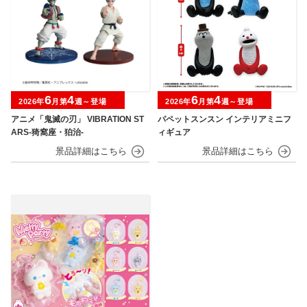
6
4
6
4
2026年
月第
週～登場
2026年
月第
週～登場
アニメ「鬼滅の刃」 VIBRATION ST
パペットスンスン インテリアミニフ
ARS-猗窩座・狛治-
ィギュア