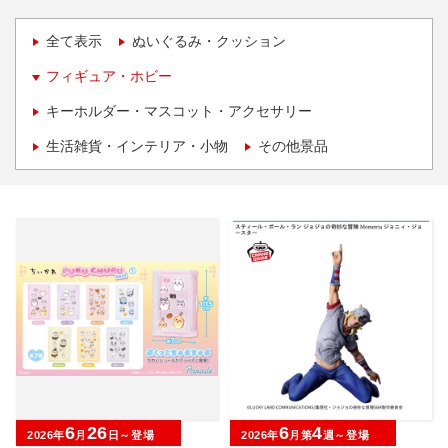
全て表示
ぬいぐるみ・クッション
フィギュア・ホビー
キーホルダー・マスコット・アクセサリー
生活雑貨・インテリア・小物
その他景品
6
26
6
4
2026年
月
日～登場
2026年
月第
週～登場