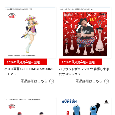
6
4
6
4
2026年
月第
週～登場
2026年
月第
週～登場
ケロロ軍曹 GLITTER&GLAMOURS
ハリウッドザコシショウ 誇張しすぎ
～モア～
たザコシショウ