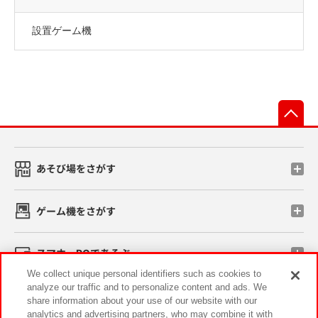
設置ゲーム機
先
あそび場をさがす
ゲーム機をさがす
スマホ・PCであそぶ
We collect unique personal identifiers such as cookies to
analyze our traffic and to personalize content and ads. We
イベント・キャンペーン
share information about your use of our website with our
analytics and advertising partners, who may combine it with