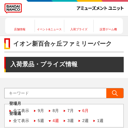
店舗情報
イベント&ニュース
入荷プライズ
設置ゲーム機
イオン新百合ヶ丘ファミリーパーク
入荷景品・プライズ情報
登場月
全て表示
9月
8月
7月
6月
登場週
全て表示
5週
4週
3週
2週
1週