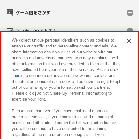
ゲーム機をさがす
スマホ・PCであそぶ
We collect unique personal identifiers such as cookies to
analyze our traffic and to personalize content and ads. We
イベント・キャンペーン
share information about your use of our website with our
analytics and advertising partners, who may combine it with
other information that you have provided to them or that they
have collected from your use of their services. Please click
"
here
" to see more details about how we use cookies and
関連会社
サステナビリティ
サイトポリシー
the retention period of each cookie. You have the right to opt
out of our sharing of your information with our partners.
プライバシーポリシー
ウェブアクセシビリティ方針と検証結果
Please click [Do Not Share My Personal Information] to
exercise your right.
お取引先さまとともに
食品のご提供について
カスタマーハラスメント対応方針
よくあるご質問・お問い合わせ
Please note that even if you have enabled the opt-out
preference signals , if you choose to allow the sharing of
cookies and other identifiers on the following setup banner,
you will be deemed to have consented to the sharing
regardless of the opt-out preference signals . If you