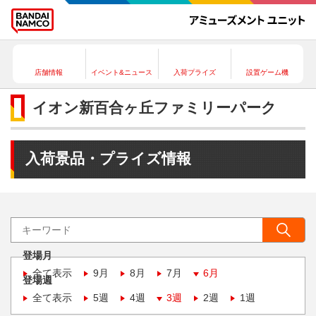
店舗情報
イベント&ニュース
入荷プライズ
設置ゲーム機
イオン新百合ヶ丘ファミリーパーク
入荷景品・プライズ情報
登場月
全て表示
9月
8月
7月
6月
登場週
全て表示
5週
4週
3週
2週
1週