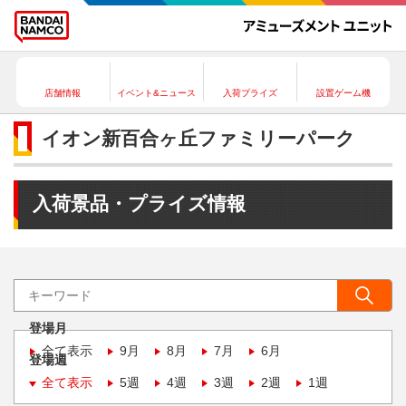
店舗情報
イベント&ニュース
入荷プライズ
設置ゲーム機
イオン新百合ヶ丘ファミリーパーク
入荷景品・プライズ情報
登場月
全て表示
9月
8月
7月
6月
登場週
全て表示
5週
4週
3週
2週
1週