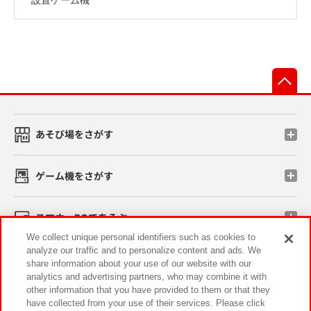
先
あそび場をさがす
ゲーム機をさがす
スマホ・PCであそぶ
We collect unique personal identifiers such as cookies to
analyze our traffic and to personalize content and ads. We
イベント・キャンペーン
share information about your use of our website with our
analytics and advertising partners, who may combine it with
other information that you have provided to them or that they
have collected from your use of their services. Please click