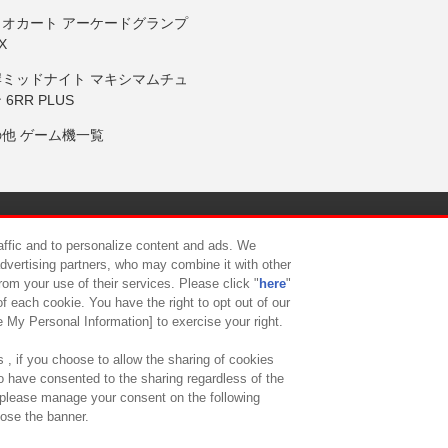
リオカート アーケードグランプ
X
岸ミッドナイト マキシマムチュ
 6RR PLUS
の他 ゲーム機一覧
サイトポリシー
プライバシーポリシー
ウェブアクセシビリティ方
raffic and to personalize content and ads. We
advertising partners, who may combine it with other
rom your use of their services. Please click "
here
"
供について
カスタマーハラスメント対応方針
よくあるご質問・
f each cookie. You have the right to opt out of our
e My Personal Information] to exercise your right.
 , if you choose to allow the sharing of cookies
to have consented to the sharing regardless of the
, please manage your consent on the following
lose the banner.
ndai Namco Amusement Lab Inc.
©Bandai Namco Experience Inc.
©HANAY