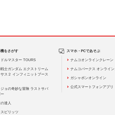
ム機をさがす
スマホ・PCであそぶ
ドルマスター TOURS
ナムコオンラインクレーン
動戦士ガンダム エクストリーム
ナムコパークス オンライ
ーサス２ インフィニットブース
ガシャポンオンライン
公式スマートフォンアプリ
ョジョの奇妙な冒険 ラストサバ
バー
鼓の達人
りスピリッツ