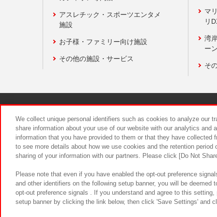
マ
アスレチック・スポーツエンタメ
リD
施設
湾
お子様・ファミリー向け施設
ーン
その他の施設・サービス
そ
関連会社
サステナビリティ
We collect unique personal identifiers such as cookies to analyze our t
share information about your use of our website with our analytics and 
information that you have provided to them or that they have collected f
食品のご提
to see more details about how we use cookies and the retention period o
sharing of your information with our partners. Please click [Do Not Shar
Please note that even if you have enabled the opt-out preference signals
and other identifiers on the following setup banner, you will be deemed 
opt-out preference signals . If you understand and agree to this setting
setup banner by clicking the link below, then click 'Save Settings' and c
©Bandai Namco Amusement Inc.
©Ba