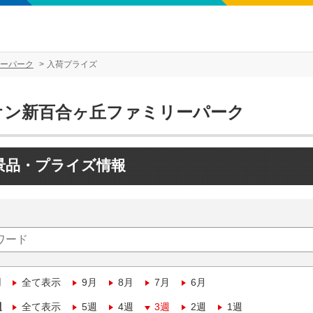
ーパーク
入荷プライズ
オン新百合ヶ丘ファミリーパーク
景品・プライズ情報
月
全て表示
9月
8月
7月
6月
週
全て表示
5週
4週
3週
2週
1週