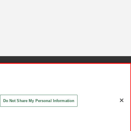
針と検証結果
お取引先さまとともに
お問い合わせ
Do Not Share My Personal Information
ASHIKI Co., Ltd. All Rights Reserved.