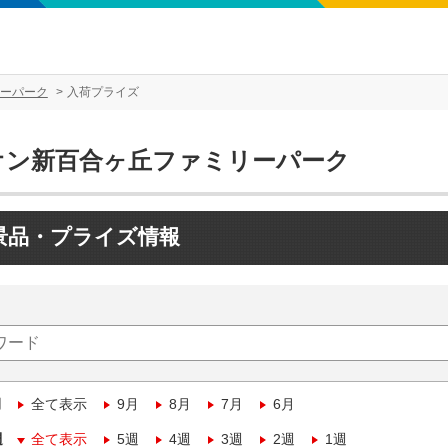
ーパーク
入荷プライズ
オン新百合ヶ丘ファミリーパーク
景品・プライズ情報
月
全て表示
9月
8月
7月
6月
週
全て表示
5週
4週
3週
2週
1週