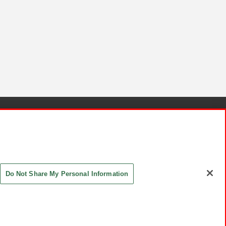
針と検証結果
お取引先さまとともに
お問い合わせ
Do Not Share My Personal Information
ASHIKI Co., Ltd. All Rights Reserved.