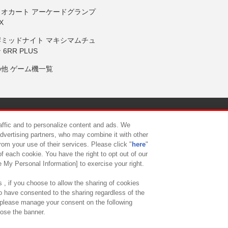
リオカート アーケードグランプ
X
岸ミッドナイト マキシマムチュ
 6RR PLUS
の他 ゲーム機一覧
サイトポリシー
プライバシーポリシー
ウェブアクセシビリティ方
raffic and to personalize content and ads. We
advertising partners, who may combine it with other
rom your use of their services. Please click "
here
"
供について
カスタマーハラスメント対応方針
よくあるご質問・
f each cookie. You have the right to opt out of our
e My Personal Information] to exercise your right.
 , if you choose to allow the sharing of cookies
to have consented to the sharing regardless of the
, please manage your consent on the following
lose the banner.
ndai Namco Amusement Lab Inc.
©Bandai Namco Experience Inc.
©HANAY