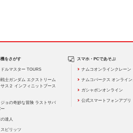
ム機をさがす
スマホ・PCであそぶ
ドルマスター TOURS
ナムコオンラインクレーン
動戦士ガンダム エクストリーム
ナムコパークス オンライ
ーサス２ インフィニットブース
ガシャポンオンライン
公式スマートフォンアプリ
ョジョの奇妙な冒険 ラストサバ
バー
鼓の達人
りスピリッツ