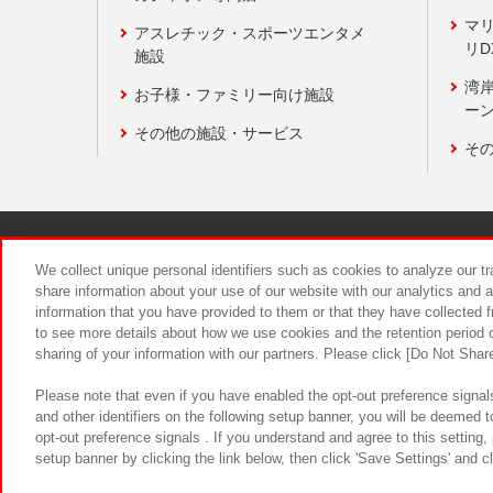
マ
アスレチック・スポーツエンタメ
リD
施設
湾
お子様・ファミリー向け施設
ーン
その他の施設・サービス
そ
関連会社
サステナビリティ
We collect unique personal identifiers such as cookies to analyze our t
share information about your use of our website with our analytics and 
information that you have provided to them or that they have collected f
食品のご提
to see more details about how we use cookies and the retention period o
sharing of your information with our partners. Please click [Do Not Shar
Please note that even if you have enabled the opt-out preference signals
and other identifiers on the following setup banner, you will be deemed 
opt-out preference signals . If you understand and agree to this setting
setup banner by clicking the link below, then click 'Save Settings' and c
©Bandai Namco Amusement Inc.
©Ba