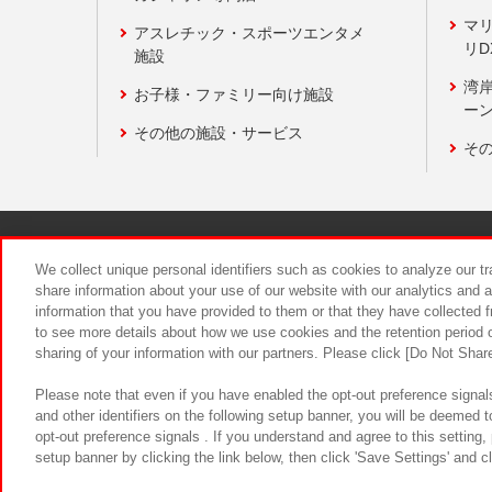
マ
アスレチック・スポーツエンタメ
リD
施設
湾
お子様・ファミリー向け施設
ーン
その他の施設・サービス
そ
関連会社
サステナビリティ
We collect unique personal identifiers such as cookies to analyze our t
share information about your use of our website with our analytics and 
information that you have provided to them or that they have collected f
食品のご提
to see more details about how we use cookies and the retention period o
sharing of your information with our partners. Please click [Do Not Shar
Please note that even if you have enabled the opt-out preference signals
and other identifiers on the following setup banner, you will be deemed 
opt-out preference signals . If you understand and agree to this setting
setup banner by clicking the link below, then click 'Save Settings' and c
©Bandai Namco Amusement Inc.
©Ba