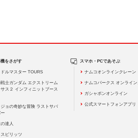
ム機をさがす
スマホ・PCであそぶ
ドルマスター TOURS
ナムコオンラインクレーン
動戦士ガンダム エクストリーム
ナムコパークス オンライ
ーサス２ インフィニットブース
ガシャポンオンライン
公式スマートフォンアプリ
ョジョの奇妙な冒険 ラストサバ
バー
鼓の達人
りスピリッツ