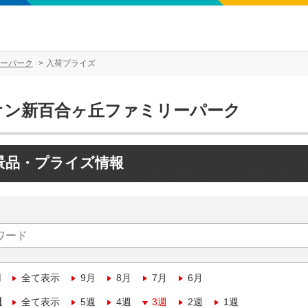
ーパーク
入荷プライズ
オン新百合ヶ丘ファミリーパーク
景品・プライズ情報
月
全て表示
9月
8月
7月
6月
週
全て表示
5週
4週
3週
2週
1週