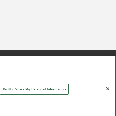
針と検証結果
お取引先さまとともに
お問い合わせ
Do Not Share My Personal Information
ASHIKI Co., Ltd. All Rights Reserved.