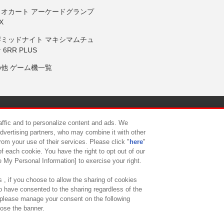
リオカート アーケードグランプ
X
岸ミッドナイト マキシマムチュ
 6RR PLUS
の他 ゲーム機一覧
サイトポリシー
プライバシーポリシー
ウェブアクセシビリティ方
raffic and to personalize content and ads. We
advertising partners, who may combine it with other
rom your use of their services. Please click "
here
"
供について
カスタマーハラスメント対応方針
よくあるご質問・
f each cookie. You have the right to opt out of our
e My Personal Information] to exercise your right.
 , if you choose to allow the sharing of cookies
to have consented to the sharing regardless of the
, please manage your consent on the following
lose the banner.
ndai Namco Amusement Lab Inc.
©Bandai Namco Experience Inc.
©HANAY