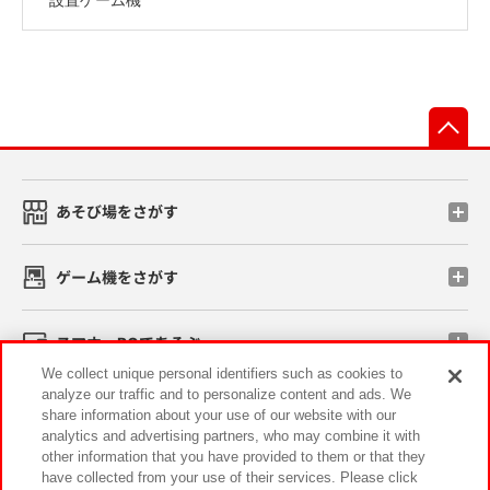
先
あそび場をさがす
ゲーム機をさがす
スマホ・PCであそぶ
We collect unique personal identifiers such as cookies to
analyze our traffic and to personalize content and ads. We
イベント・キャンペーン
share information about your use of our website with our
analytics and advertising partners, who may combine it with
other information that you have provided to them or that they
have collected from your use of their services. Please click