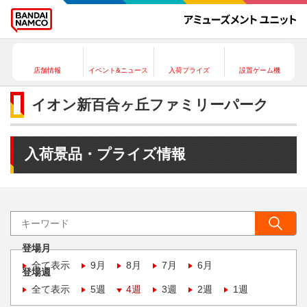
店舗情報
イベント&ニュース
入荷プライズ
設置ゲーム機
イオン新百合ヶ丘ファミリーパーク
入荷景品・プライズ情報
登場月
全て表示
9月
8月
7月
6月
登場週
全て表示
5週
4週
3週
2週
1週