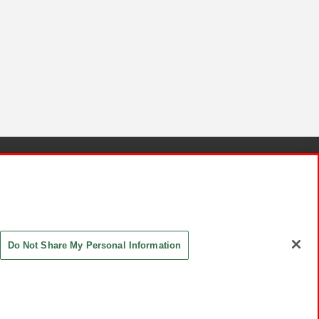
針と検証結果
お取引先さまとともに
お問い合わせ
Do Not Share My Personal Information
ASHIKI Co., Ltd. All Rights Reserved.