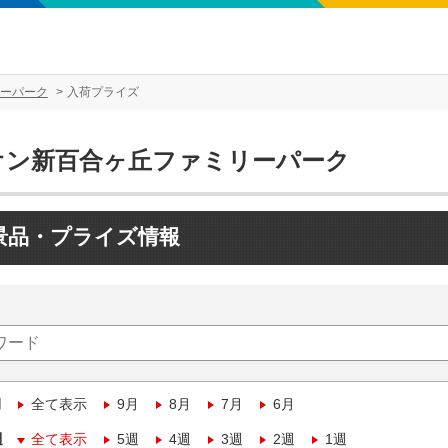
ーパーク
入荷プライズ
オン新百合ヶ丘ファミリーパーク
景品・プライズ情報
月
全て表示
9月
8月
7月
6月
週
全て表示
5週
4週
3週
2週
1週