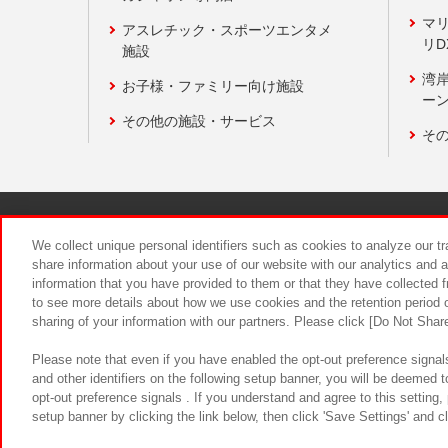
マ
アスレチック・スポーツエンタメ
リD
施設
湾
お子様・ファミリー向け施設
ーン
その他の施設・サービス
そ
関連会社
サステナビリティ
We collect unique personal identifiers such as cookies to analyze our t
share information about your use of our website with our analytics and 
information that you have provided to them or that they have collected f
食品のご提
to see more details about how we use cookies and the retention period o
sharing of your information with our partners. Please click [Do Not Shar
Please note that even if you have enabled the opt-out preference signals
and other identifiers on the following setup banner, you will be deemed 
opt-out preference signals . If you understand and agree to this setting
setup banner by clicking the link below, then click 'Save Settings' and c
©Bandai Namco Amusement Inc.
©Ba