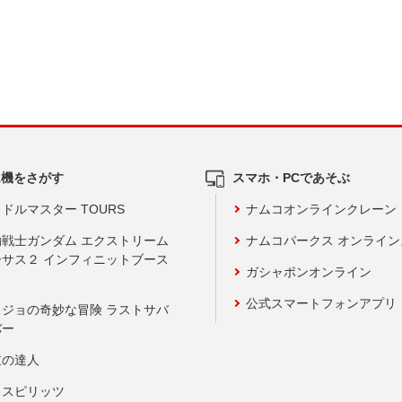
ム機をさがす
スマホ・PCであそぶ
ドルマスター TOURS
ナムコオンラインクレーン
動戦士ガンダム エクストリーム
ナムコパークス オンライ
ーサス２ インフィニットブース
ガシャポンオンライン
公式スマートフォンアプリ
ョジョの奇妙な冒険 ラストサバ
バー
鼓の達人
りスピリッツ