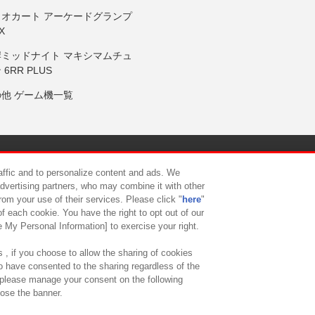
リオカート アーケードグランプ
X
岸ミッドナイト マキシマムチュ
 6RR PLUS
の他 ゲーム機一覧
サイトポリシー
プライバシーポリシー
ウェブアクセシビリティ方
raffic and to personalize content and ads. We
advertising partners, who may combine it with other
rom your use of their services. Please click "
here
"
供について
カスタマーハラスメント対応方針
よくあるご質問・
f each cookie. You have the right to opt out of our
e My Personal Information] to exercise your right.
 , if you choose to allow the sharing of cookies
to have consented to the sharing regardless of the
, please manage your consent on the following
lose the banner.
ndai Namco Amusement Lab Inc.
©Bandai Namco Experience Inc.
©HANAY