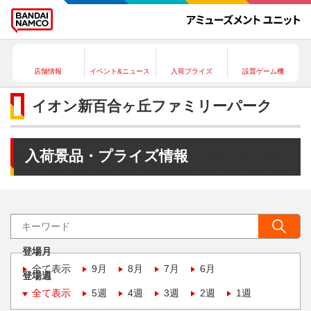
店舗情報
イベント&ニュース
入荷プライズ
設置ゲーム機
イオン新百合ヶ丘ファミリーパーク
入荷景品・プライズ情報
登場月
全て表示
9月
8月
7月
6月
登場週
全て表示
5週
4週
3週
2週
1週