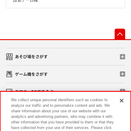
先
あそび場をさがす
ゲーム機をさがす
スマホ・PCであそぶ
We collect unique personal identifiers such as cookies to
analyze our traffic and to personalize content and ads. We
イベント・キャンペーン
share information about your use of our website with our
analytics and advertising partners, who may combine it with
other information that you have provided to them or that they
have collected from your use of their services. Please click