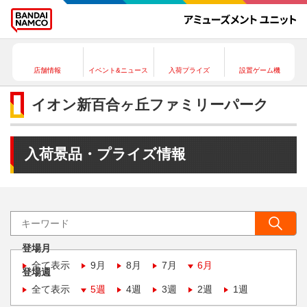
店舗情報
イベント&ニュース
入荷プライズ
設置ゲーム機
イオン新百合ヶ丘ファミリーパーク
入荷景品・プライズ情報
登場月
全て表示
9月
8月
7月
6月
登場週
全て表示
5週
4週
3週
2週
1週