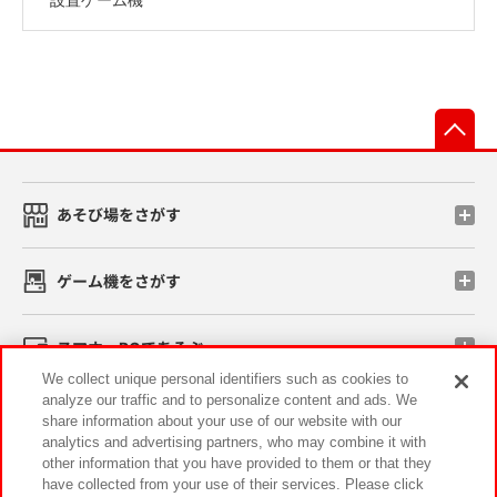
先
あそび場をさがす
ゲーム機をさがす
スマホ・PCであそぶ
We collect unique personal identifiers such as cookies to
analyze our traffic and to personalize content and ads. We
イベント・キャンペーン
share information about your use of our website with our
analytics and advertising partners, who may combine it with
other information that you have provided to them or that they
have collected from your use of their services. Please click