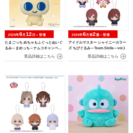
6
12
6
2
2026年
月
日～登場
2026年
月第
週～登場
たまごっち めちゃもふぐっとぬいぐ
アイドルマスター シャイニーカラー
るみ～まめっち～ナムコキャンペー
ズ ちびぐるみ～Team.Stella～vol.1
ン