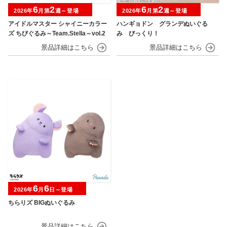
6
2
6
2
2026年
月第
週～登場
2026年
月第
週～登場
アイドルマスター シャイニーカラー
ハンギョドン グランデぬいぐる
ズ ちびぐるみ～Team.Stella～vol.2
み びっくり！
6
6
2026年
月
日～登場
ちらりズ BIGぬいぐるみ