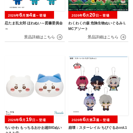
6
4
6
20
2026年
月第
週～登場
2026年
月
日～登場
忍たま乱太郎 ほわぬい～図書委員会
わくわくの森 危険生物ぬいぐるみ L
～
MCアソート
6
19
6
3
2026年
月
日～登場
2026年
月第
週～登場
ちいかわ もっちるおかお超BIGぬい
崩壊：スターレイル ちびぐるみvol.1