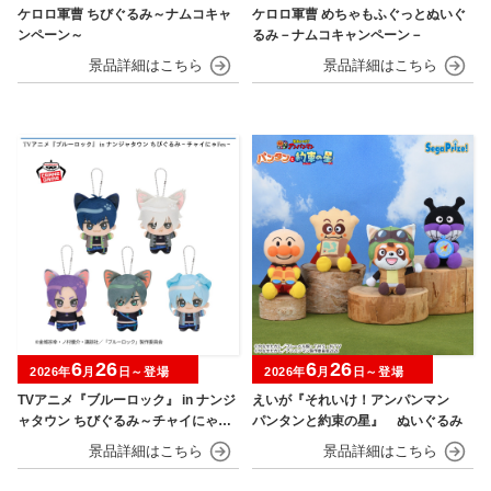
ケロロ軍曹 ちびぐるみ～ナムコキャ
ケロロ軍曹 めちゃもふぐっとぬいぐ
ンペーン～
るみ－ナムコキャンペーン－
6
26
6
26
2026年
月
日～登場
2026年
月
日～登場
TVアニメ『ブルーロック』 in ナンジ
えいが『それいけ！アンパンマン
ャタウン ちびぐるみ～チャイにゃFe
パンタンと約束の星』 ぬいぐるみ
s～