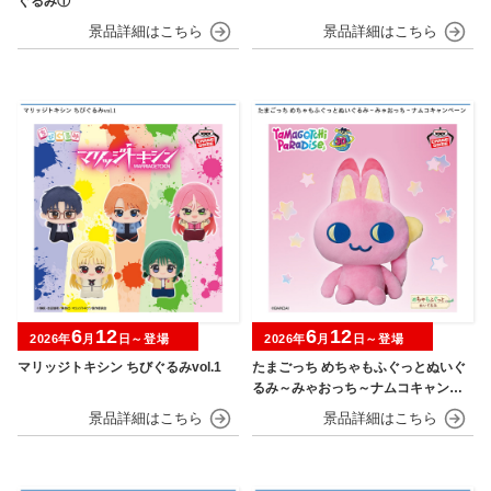
ぐるみ①
6
12
6
12
2026年
月
日～登場
2026年
月
日～登場
マリッジトキシン ちびぐるみvol.1
たまごっち めちゃもふぐっとぬいぐ
るみ～みゃおっち～ナムコキャンペ
ーン