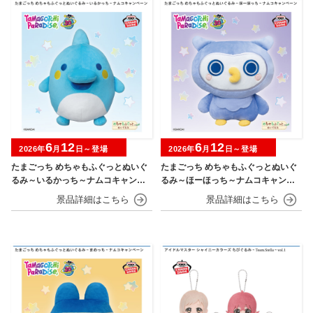
6
12
6
12
2026年
月
日～登場
2026年
月
日～登場
たまごっち めちゃもふぐっとぬいぐ
たまごっち めちゃもふぐっとぬいぐ
るみ～いるかっち～ナムコキャンペ
るみ～ほーほっち～ナムコキャンペ
ーン
ーン