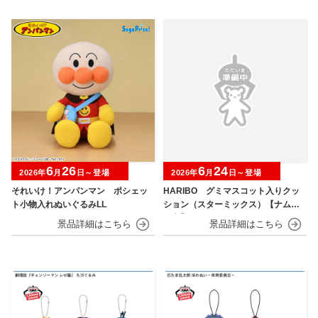
6
26
6
24
2026年
月
日～登場
2026年
月
日～登場
それいけ！アンパンマン ポシェッ
HARIBO グミマスコット入りクッ
ト小物入れぬいぐるみLL
ション（スターミックス）【ナムコ
限定】