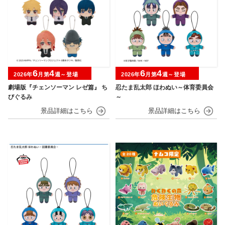
6
4
6
4
2026年
月第
週～登場
2026年
月第
週～登場
劇場版『チェンソーマン レゼ篇』 ち
忍たま乱太郎 ほわぬい～体育委員会
びぐるみ
～