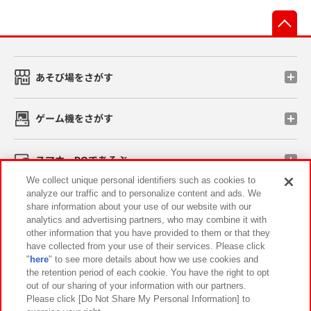
先
あそび場をさがす
ゲーム機をさがす
スマホ・PCであそぶ
We collect unique personal identifiers such as cookies to
analyze our traffic and to personalize content and ads. We
イベント・キャンペーン
share information about your use of our website with our
analytics and advertising partners, who may combine it with
other information that you have provided to them or that they
have collected from your use of their services. Please click
"
here
" to see more details about how we use cookies and
関連会社
サステナビリティ
サイトポリシー
the retention period of each cookie. You have the right to opt
out of our sharing of your information with our partners.
プライバシーポリシー
ウェブアクセシビリティ方針と検証結果
Please click [Do Not Share My Personal Information] to