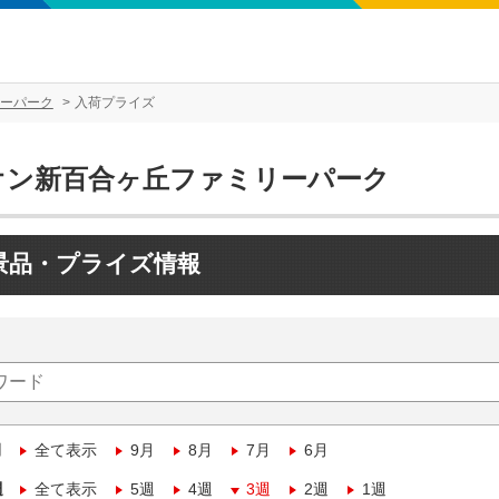
ーパーク
入荷プライズ
オン新百合ヶ丘ファミリーパーク
景品・プライズ情報
月
全て表示
9月
8月
7月
6月
週
全て表示
5週
4週
3週
2週
1週