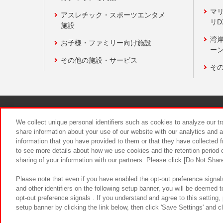
マ
アスレチック・スポーツエンタメ
リD
施設
湾
お子様・ファミリー向け施設
ーン
その他の施設・サービス
そ
関連会社
サステナビリティ
We collect unique personal identifiers such as cookies to analyze our t
share information about your use of our website with our analytics and 
information that you have provided to them or that they have collected f
食品のご提
to see more details about how we use cookies and the retention period o
sharing of your information with our partners. Please click [Do Not Shar
Please note that even if you have enabled the opt-out preference signals
and other identifiers on the following setup banner, you will be deemed 
opt-out preference signals . If you understand and agree to this setting
setup banner by clicking the link below, then click 'Save Settings' and c
©Bandai Namco Amusement Inc.
©Ba