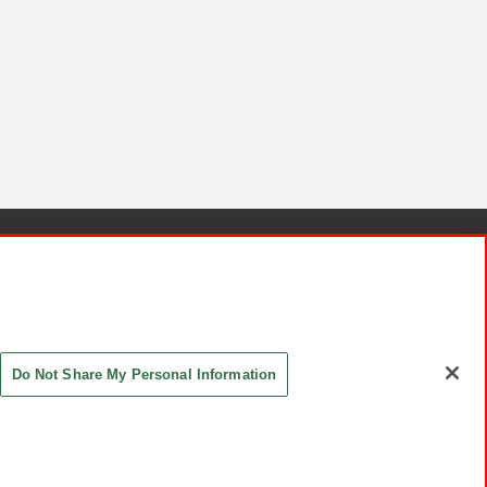
針と検証結果
お取引先さまとともに
お問い合わせ
Do Not Share My Personal Information
ASHIKI Co., Ltd. All Rights Reserved.