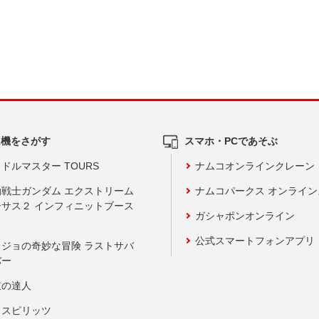
ム機をさがす
スマホ・PCであそぶ
ドルマスター TOURS
ナムコオンラインクレーン
動戦士ガンダム エクストリーム
ナムコパークス オンライ
ーサス２ インフィニットブース
ガシャポンオンライン
公式スマートフォンアプリ
ョジョの奇妙な冒険 ラストサバ
バー
鼓の達人
りスピリッツ