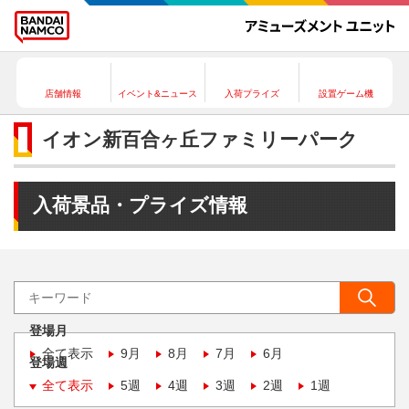
店舗情報
イベント&ニュース
入荷プライズ
設置ゲーム機
イオン新百合ヶ丘ファミリーパーク
入荷景品・プライズ情報
登場月
全て表示
9月
8月
7月
6月
登場週
全て表示
5週
4週
3週
2週
1週