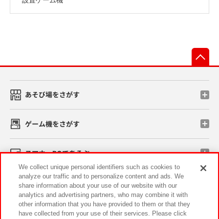
先
あそび場をさがす
ゲーム機をさがす
スマホ・PCであそぶ
We collect unique personal identifiers such as cookies to
analyze our traffic and to personalize content and ads. We
イベント・キャンペーン
share information about your use of our website with our
analytics and advertising partners, who may combine it with
other information that you have provided to them or that they
have collected from your use of their services. Please click