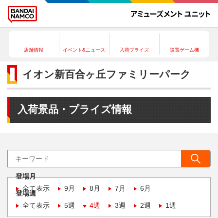
店舗情報
イベント&ニュース
入荷プライズ
設置ゲーム機
イオン新百合ヶ丘ファミリーパーク
入荷景品・プライズ情報
登場月
全て表示
9月
8月
7月
6月
登場週
全て表示
5週
4週
3週
2週
1週