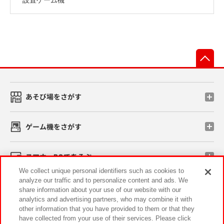
先
あそび場をさがす
ゲーム機をさがす
スマホ・PCであそぶ
We collect unique personal identifiers such as cookies to
analyze our traffic and to personalize content and ads. We
イベント・キャンペーン
share information about your use of our website with our
analytics and advertising partners, who may combine it with
other information that you have provided to them or that they
have collected from your use of their services. Please click