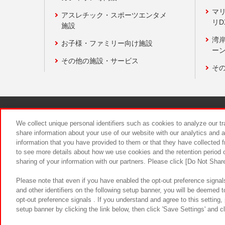
マ
アスレチック・スポーツエンタメ
リD
施設
湾
お子様・ファミリー向け施設
ーン
その他の施設・サービス
そ
関連会社
サステナビリティ
We collect unique personal identifiers such as cookies to analyze our t
share information about your use of our website with our analytics and 
information that you have provided to them or that they have collected f
食品のご提
to see more details about how we use cookies and the retention period o
sharing of your information with our partners. Please click [Do Not Shar
Please note that even if you have enabled the opt-out preference signals
and other identifiers on the following setup banner, you will be deemed 
opt-out preference signals . If you understand and agree to this setting
setup banner by clicking the link below, then click 'Save Settings' and c
©Bandai Namco Amusement Inc.
©Ba