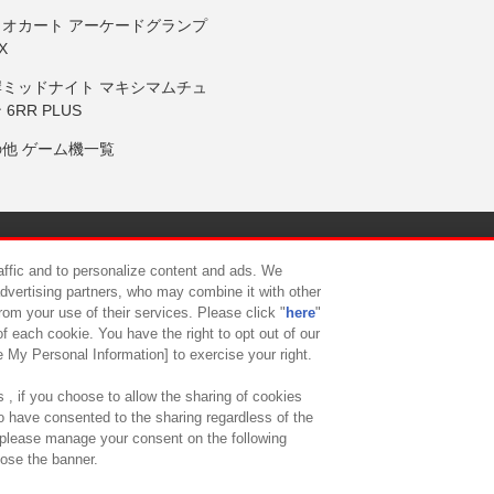
リオカート アーケードグランプ
X
岸ミッドナイト マキシマムチュ
 6RR PLUS
の他 ゲーム機一覧
サイトポリシー
プライバシーポリシー
ウェブアクセシビリティ方
raffic and to personalize content and ads. We
advertising partners, who may combine it with other
rom your use of their services. Please click "
here
"
供について
カスタマーハラスメント対応方針
よくあるご質問・
f each cookie. You have the right to opt out of our
e My Personal Information] to exercise your right.
 , if you choose to allow the sharing of cookies
to have consented to the sharing regardless of the
, please manage your consent on the following
lose the banner.
ndai Namco Amusement Lab Inc.
©Bandai Namco Experience Inc.
©HANAY