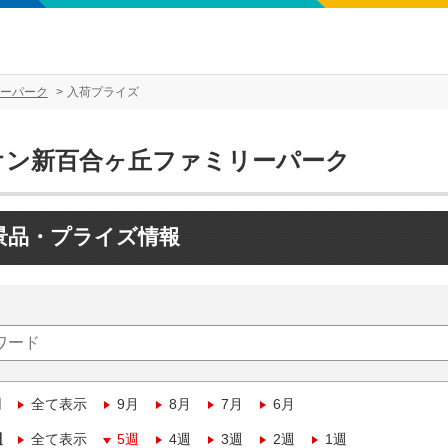
ーパーク
入荷プライズ
オン新百合ヶ丘ファミリーパーク
景品・プライズ情報
月
全て表示
9月
8月
7月
6月
週
全て表示
5週
4週
3週
2週
1週