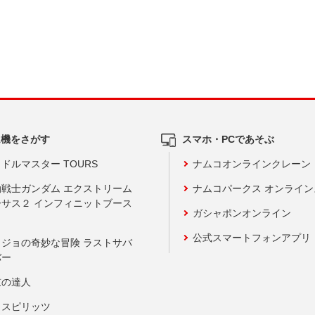
ム機をさがす
スマホ・PCであそぶ
ドルマスター TOURS
ナムコオンラインクレーン
動戦士ガンダム エクストリーム
ナムコパークス オンライ
ーサス２ インフィニットブース
ガシャポンオンライン
公式スマートフォンアプリ
ョジョの奇妙な冒険 ラストサバ
バー
鼓の達人
りスピリッツ