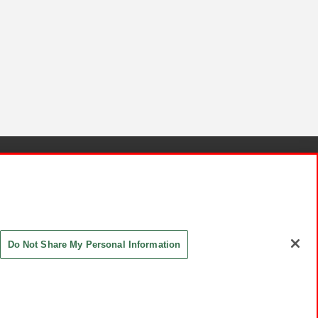
針と検証結果
お取引先さまとともに
お問い合わせ
Do Not Share My Personal Information
ASHIKI Co., Ltd. All Rights Reserved.