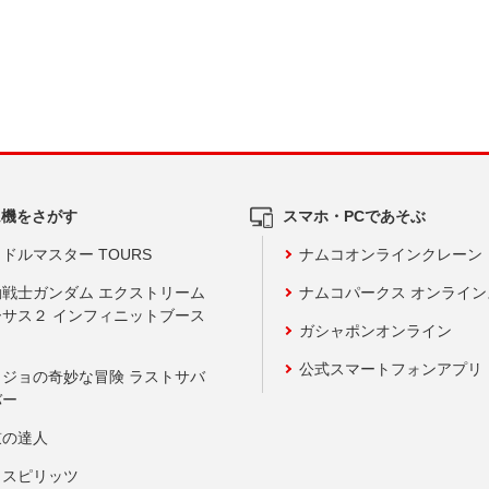
ム機をさがす
スマホ・PCであそぶ
ドルマスター TOURS
ナムコオンラインクレーン
動戦士ガンダム エクストリーム
ナムコパークス オンライ
ーサス２ インフィニットブース
ガシャポンオンライン
公式スマートフォンアプリ
ョジョの奇妙な冒険 ラストサバ
バー
鼓の達人
りスピリッツ