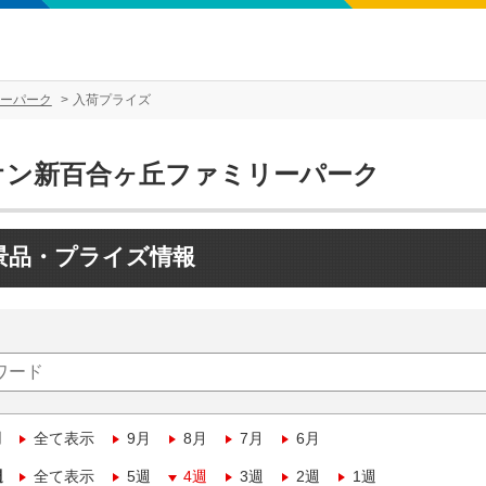
ーパーク
入荷プライズ
オン新百合ヶ丘ファミリーパーク
景品・プライズ情報
月
全て表示
9月
8月
7月
6月
週
全て表示
5週
4週
3週
2週
1週