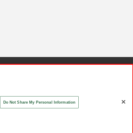
針と検証結果
お取引先さまとともに
お問い合わせ
Do Not Share My Personal Information
ASHIKI Co., Ltd. All Rights Reserved.