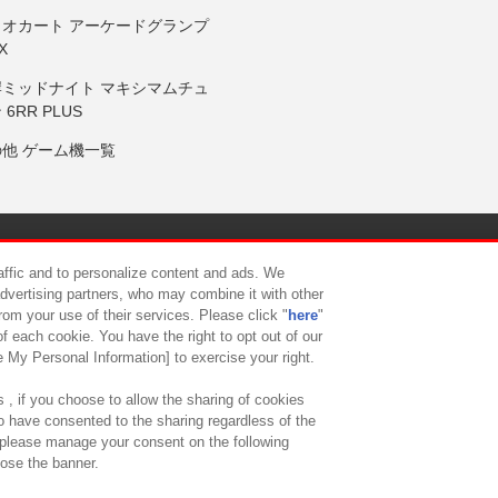
リオカート アーケードグランプ
X
岸ミッドナイト マキシマムチュ
 6RR PLUS
の他 ゲーム機一覧
サイトポリシー
プライバシーポリシー
ウェブアクセシビリティ方
raffic and to personalize content and ads. We
advertising partners, who may combine it with other
rom your use of their services. Please click "
here
"
供について
カスタマーハラスメント対応方針
よくあるご質問・
f each cookie. You have the right to opt out of our
e My Personal Information] to exercise your right.
 , if you choose to allow the sharing of cookies
to have consented to the sharing regardless of the
, please manage your consent on the following
lose the banner.
ndai Namco Amusement Lab Inc.
©Bandai Namco Experience Inc.
©HANAY