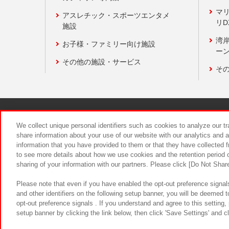
マ
アスレチック・スポーツエンタメ
リD
施設
湾
お子様・ファミリー向け施設
ーン
その他の施設・サービス
そ
関連会社
サステナビリティ
We collect unique personal identifiers such as cookies to analyze our t
share information about your use of our website with our analytics and 
information that you have provided to them or that they have collected f
食品のご提
to see more details about how we use cookies and the retention period o
sharing of your information with our partners. Please click [Do Not Shar
Please note that even if you have enabled the opt-out preference signals
and other identifiers on the following setup banner, you will be deemed 
opt-out preference signals . If you understand and agree to this setting
setup banner by clicking the link below, then click 'Save Settings' and c
©Bandai Namco Amusement Inc.
©Ba