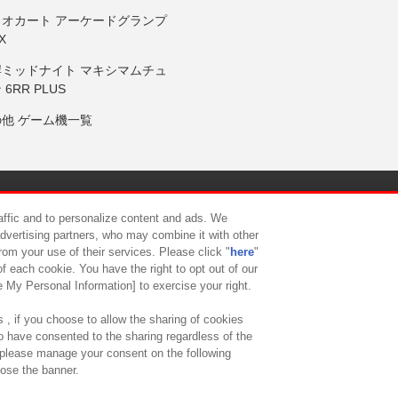
リオカート アーケードグランプ
X
岸ミッドナイト マキシマムチュ
 6RR PLUS
の他 ゲーム機一覧
サイトポリシー
プライバシーポリシー
ウェブアクセシビリティ方
raffic and to personalize content and ads. We
advertising partners, who may combine it with other
rom your use of their services. Please click "
here
"
供について
カスタマーハラスメント対応方針
よくあるご質問・
f each cookie. You have the right to opt out of our
e My Personal Information] to exercise your right.
 , if you choose to allow the sharing of cookies
to have consented to the sharing regardless of the
, please manage your consent on the following
lose the banner.
ndai Namco Amusement Lab Inc.
©Bandai Namco Experience Inc.
©HANAY