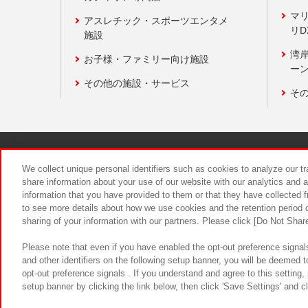
マ
アスレチック・スポーツエンタメ
リD
施設
湾
お子様・ファミリー向け施設
ーン
その他の施設・サービス
そ
関連会社
サステナビリティ
We collect unique personal identifiers such as cookies to analyze our t
share information about your use of our website with our analytics and 
information that you have provided to them or that they have collected f
食品のご提
to see more details about how we use cookies and the retention period o
sharing of your information with our partners. Please click [Do Not Shar
Please note that even if you have enabled the opt-out preference signals
and other identifiers on the following setup banner, you will be deemed 
opt-out preference signals . If you understand and agree to this setting
setup banner by clicking the link below, then click 'Save Settings' and c
©Bandai Namco Amusement Inc.
©Ba