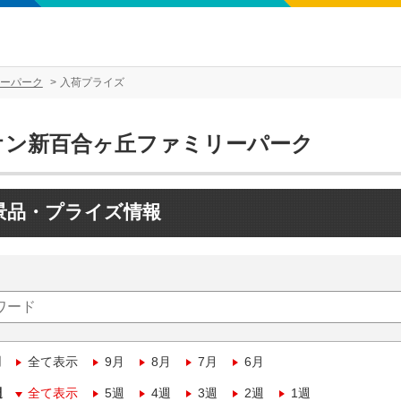
ーパーク
入荷プライズ
オン新百合ヶ丘ファミリーパーク
景品・プライズ情報
月
全て表示
9月
8月
7月
6月
週
全て表示
5週
4週
3週
2週
1週