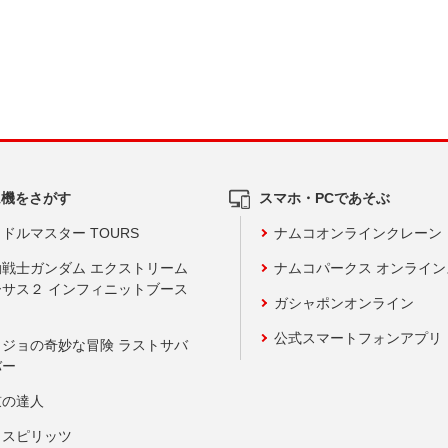
ム機をさがす
スマホ・PCであそぶ
ドルマスター TOURS
ナムコオンラインクレーン
動戦士ガンダム エクストリーム
ナムコパークス オンライ
ーサス２ インフィニットブース
ガシャポンオンライン
公式スマートフォンアプリ
ョジョの奇妙な冒険 ラストサバ
バー
鼓の達人
りスピリッツ