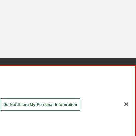
針と検証結果
お取引先さまとともに
お問い合わせ
Do Not Share My Personal Information
ASHIKI Co., Ltd. All Rights Reserved.