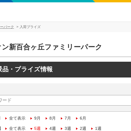
ーパーク
入荷プライズ
オン新百合ヶ丘ファミリーパーク
景品・プライズ情報
月
全て表示
9月
8月
7月
6月
週
全て表示
5週
4週
3週
2週
1週