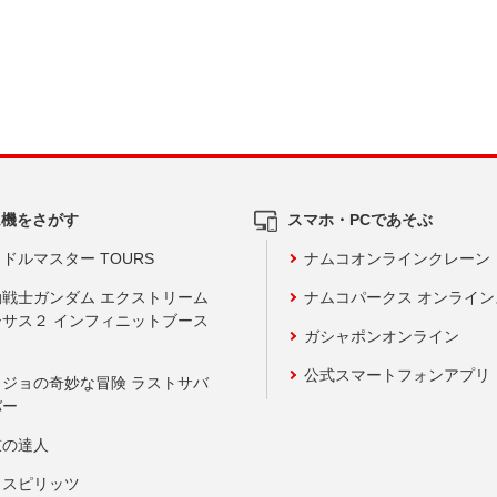
ム機をさがす
スマホ・PCであそぶ
ドルマスター TOURS
ナムコオンラインクレーン
動戦士ガンダム エクストリーム
ナムコパークス オンライ
ーサス２ インフィニットブース
ガシャポンオンライン
公式スマートフォンアプリ
ョジョの奇妙な冒険 ラストサバ
バー
鼓の達人
りスピリッツ