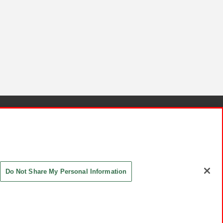
針と検証結果
お取引先さまとともに
お問い合わせ
Do Not Share My Personal Information
ASHIKI Co., Ltd. All Rights Reserved.