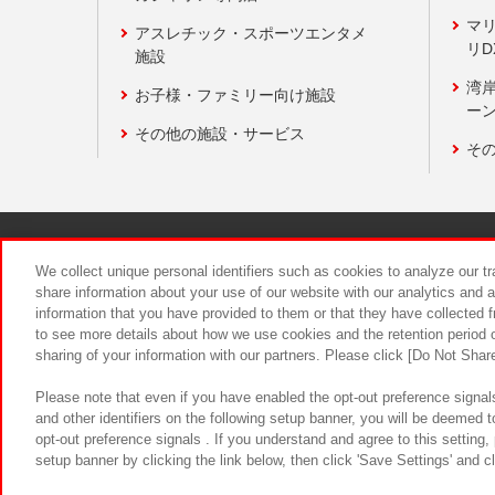
マ
アスレチック・スポーツエンタメ
リD
施設
湾
お子様・ファミリー向け施設
ーン
その他の施設・サービス
そ
関連会社
サステナビリティ
We collect unique personal identifiers such as cookies to analyze our t
share information about your use of our website with our analytics and 
information that you have provided to them or that they have collected f
食品のご提
to see more details about how we use cookies and the retention period o
sharing of your information with our partners. Please click [Do Not Shar
Please note that even if you have enabled the opt-out preference signals
and other identifiers on the following setup banner, you will be deemed 
opt-out preference signals . If you understand and agree to this setting
setup banner by clicking the link below, then click 'Save Settings' and c
©Bandai Namco Amusement Inc.
©Ba