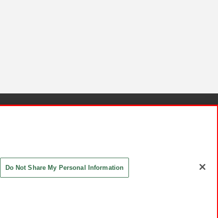
針と検証結果
お取引先さまとともに
お問い合わせ
Do Not Share My Personal Information
ASHIKI Co., Ltd. All Rights Reserved.