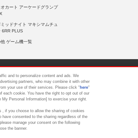
リオカート アーケードグランプ
X
岸ミッドナイト マキシマムチュ
 6RR PLUS
の他 ゲーム機一覧
サイトポリシー
プライバシーポリシー
ウェブアクセシビリティ方
raffic and to personalize content and ads. We
advertising partners, who may combine it with other
rom your use of their services. Please click "
here
"
供について
カスタマーハラスメント対応方針
よくあるご質問・
f each cookie. You have the right to opt out of our
e My Personal Information] to exercise your right.
 , if you choose to allow the sharing of cookies
to have consented to the sharing regardless of the
, please manage your consent on the following
lose the banner.
ndai Namco Amusement Lab Inc.
©Bandai Namco Experience Inc.
©HANAY