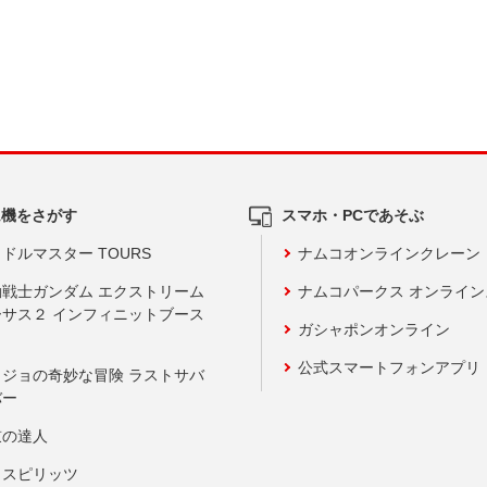
ム機をさがす
スマホ・PCであそぶ
ドルマスター TOURS
ナムコオンラインクレーン
動戦士ガンダム エクストリーム
ナムコパークス オンライ
ーサス２ インフィニットブース
ガシャポンオンライン
公式スマートフォンアプリ
ョジョの奇妙な冒険 ラストサバ
バー
鼓の達人
りスピリッツ