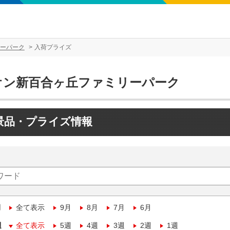
ーパーク
入荷プライズ
オン新百合ヶ丘ファミリーパーク
景品・プライズ情報
月
全て表示
9月
8月
7月
6月
週
全て表示
5週
4週
3週
2週
1週