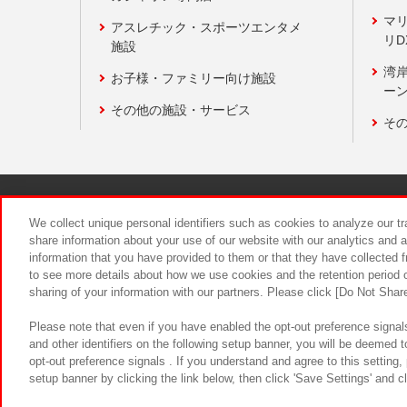
マ
アスレチック・スポーツエンタメ
リD
施設
湾
お子様・ファミリー向け施設
ーン
その他の施設・サービス
そ
関連会社
サステナビリティ
We collect unique personal identifiers such as cookies to analyze our t
share information about your use of our website with our analytics and 
information that you have provided to them or that they have collected f
食品のご提
to see more details about how we use cookies and the retention period o
sharing of your information with our partners. Please click [Do Not Shar
Please note that even if you have enabled the opt-out preference signals
and other identifiers on the following setup banner, you will be deemed 
opt-out preference signals . If you understand and agree to this setting
setup banner by clicking the link below, then click 'Save Settings' and c
©Bandai Namco Amusement Inc.
©Ba