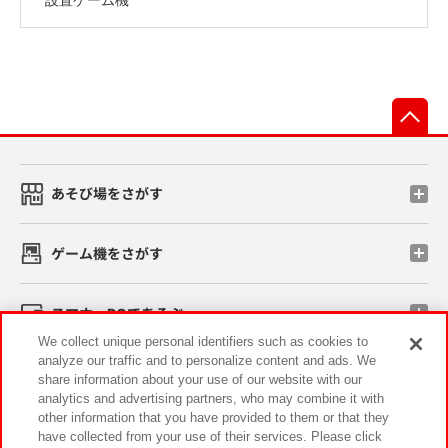
先
あそび場をさがす
ゲーム機をさがす
スマホ・PCであそぶ
We collect unique personal identifiers such as cookies to
analyze our traffic and to personalize content and ads. We
イベント・キャンペーン
share information about your use of our website with our
analytics and advertising partners, who may combine it with
other information that you have provided to them or that they
have collected from your use of their services. Please click