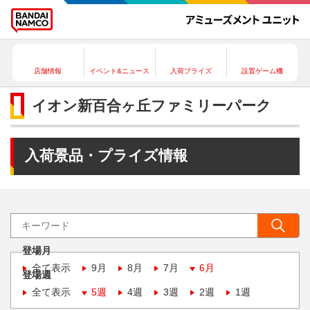
店舗情報
イベント&ニュース
入荷プライズ
設置ゲーム機
イオン新百合ヶ丘ファミリーパーク
入荷景品・プライズ情報
登場月
全て表示
9月
8月
7月
6月
登場週
全て表示
5週
4週
3週
2週
1週