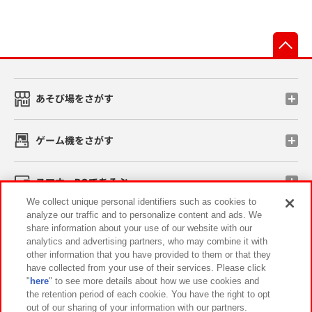
先
あそび場をさがす
ゲーム機をさがす
スマホ・PCであそぶ
We collect unique personal identifiers such as cookies to
analyze our traffic and to personalize content and ads. We
イベント・キャンペーン
share information about your use of our website with our
analytics and advertising partners, who may combine it with
other information that you have provided to them or that they
have collected from your use of their services. Please click
"
here
" to see more details about how we use cookies and
関連会社
サステナビリティ
サイトポリシー
the retention period of each cookie. You have the right to opt
out of our sharing of your information with our partners.