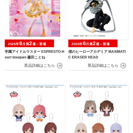
6
2
6
2
2026年
月第
週～登場
2026年
月第
週～登場
学園アイドルマスター ESPRESTO-H
僕のヒーローアカデミア MAXIMATI
eart bouquet-藤田ことね
C ERASER HEAD