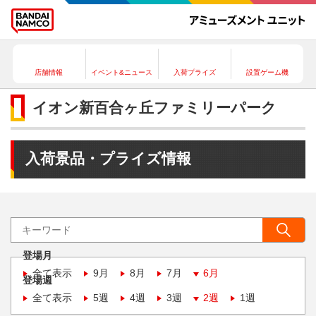
店舗情報
イベント&ニュース
入荷プライズ
設置ゲーム機
イオン新百合ヶ丘ファミリーパーク
入荷景品・プライズ情報
登場月
全て表示
9月
8月
7月
6月
登場週
全て表示
5週
4週
3週
2週
1週