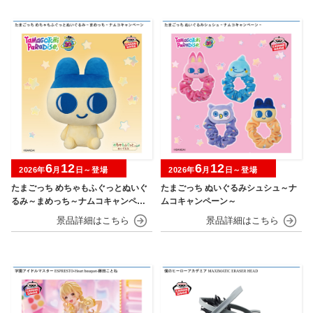
6
12
6
12
2026年
月
日～登場
2026年
月
日～登場
たまごっち めちゃもふぐっとぬいぐ
たまごっち ぬいぐるみシュシュ～ナ
るみ～まめっち～ナムコキャンペー
ムコキャンペーン～
ン