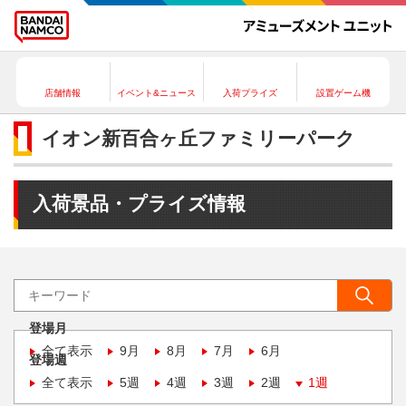
店舗情報
イベント&ニュース
入荷プライズ
設置ゲーム機
イオン新百合ヶ丘ファミリーパーク
入荷景品・プライズ情報
登場月
全て表示
9月
8月
7月
6月
登場週
全て表示
5週
4週
3週
2週
1週