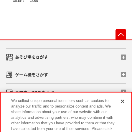
先
あそび場をさがす
ゲーム機をさがす
スマホ・PCであそぶ
We collect unique personal identifiers such as cookies to
analyze our traffic and to personalize content and ads. We
イベント・キャンペーン
share information about your use of our website with our
analytics and advertising partners, who may combine it with
other information that you have provided to them or that they
have collected from your use of their services. Please click