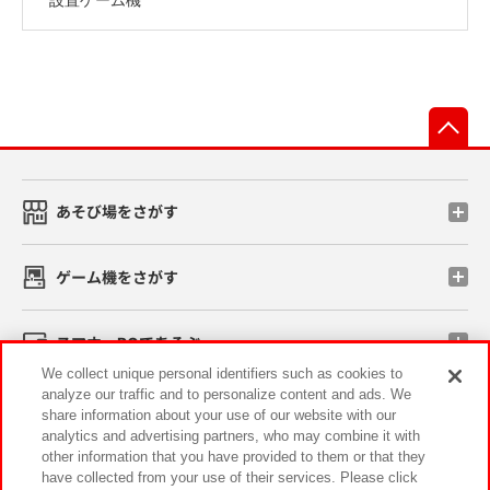
先
あそび場をさがす
ゲーム機をさがす
スマホ・PCであそぶ
We collect unique personal identifiers such as cookies to
analyze our traffic and to personalize content and ads. We
イベント・キャンペーン
share information about your use of our website with our
analytics and advertising partners, who may combine it with
other information that you have provided to them or that they
have collected from your use of their services. Please click