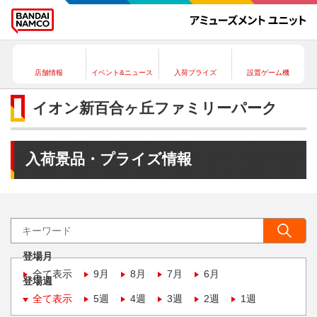
店舗情報
イベント&ニュース
入荷プライズ
設置ゲーム機
イオン新百合ヶ丘ファミリーパーク
入荷景品・プライズ情報
登場月
全て表示
9月
8月
7月
6月
登場週
全て表示
5週
4週
3週
2週
1週