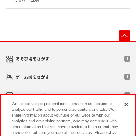
先
あそび場をさがす
ゲーム機をさがす
スマホ・PCであそぶ
We collect unique personal identifiers such as cookies to
analyze our traffic and to personalize content and ads. We
イベント・キャンペーン
share information about your use of our website with our
analytics and advertising partners, who may combine it with
other information that you have provided to them or that they
have collected from your use of their services. Please click