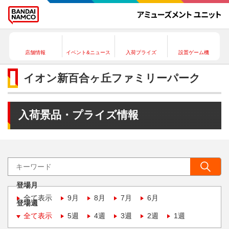
店舗情報
イベント&ニュース
入荷プライズ
設置ゲーム機
イオン新百合ヶ丘ファミリーパーク
入荷景品・プライズ情報
登場月
全て表示
9月
8月
7月
6月
登場週
全て表示
5週
4週
3週
2週
1週