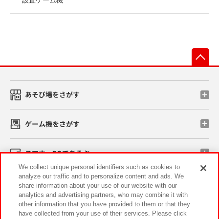
先
あそび場をさがす
ゲーム機をさがす
スマホ・PCであそぶ
We collect unique personal identifiers such as cookies to
analyze our traffic and to personalize content and ads. We
イベント・キャンペーン
share information about your use of our website with our
analytics and advertising partners, who may combine it with
other information that you have provided to them or that they
have collected from your use of their services. Please click