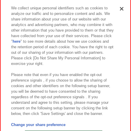
We collect unique personal identifiers such as cookies to
analyze our traffic and to personalize content and ads. We
イベント・キャンペーン
share information about your use of our website with our
analytics and advertising partners, who may combine it with
other information that you have provided to them or that they
have collected from your use of their services. Please click
"
here
" to see more details about how we use cookies and
関連会社
サステナビリティ
サイトポリシー
the retention period of each cookie. You have the right to opt
out of our sharing of your information with our partners.
プライバシーポリシー
ウェブアクセシビリティ方針と検証結果
Please click [Do Not Share My Personal Information] to
exercise your right.
お取引先さまとともに
食品のご提供について
カスタマーハラスメント対応方針
よくあるご質問・お問い合わせ
Please note that even if you have enabled the opt-out
preference signals , if you choose to allow the sharing of
cookies and other identifiers on the following setup banner,
you will be deemed to have consented to the sharing
regardless of the opt-out preference signals . If you
understand and agree to this setting, please manage your
consent on the following setup banner by clicking the link
below, then click 'Save Settings' and close the banner.
©Bandai Namco Amusement Inc.
©Bandai Namco Amusement Lab Inc.
Change your share preference
©Bandai Namco Experience Inc.