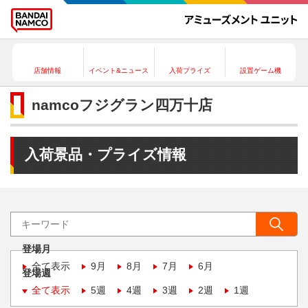
店舗情報
イベント&ニュース
入荷プライズ
設置ゲーム機
namcoフジグラン四万十店
入荷景品・プライズ情報
登場月
全て表示
9月
8月
7月
6月
登場週
全て表示
5週
4週
3週
2週
1週