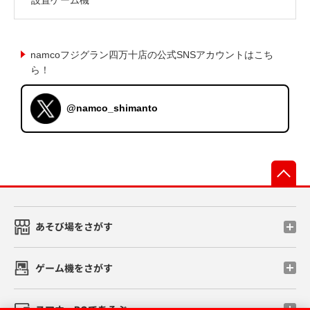
namcoフジグラン四万十店の公式SNSアカウントはこち
ら！
@namco_shimanto
先
あそび場をさがす
ゲーム機をさがす
スマホ・PCであそぶ