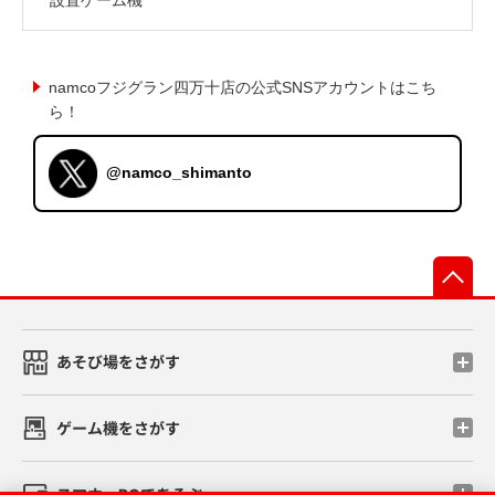
namcoフジグラン四万十店の公式SNSアカウントはこち
ら！
@namco_shimanto
先
あそび場をさがす
ゲーム機をさがす
スマホ・PCであそぶ