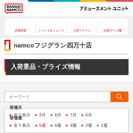
店舗情報
イベント&ニュース
入荷プライズ
設置ゲーム機
namcoフジグラン四万十店
入荷景品・プライズ情報
登場月
全て表示
9月
8月
7月
6月
登場週
全て表示
5週
4週
3週
2週
1週