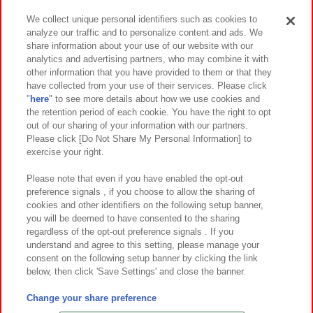
We collect unique personal identifiers such as cookies to
analyze our traffic and to personalize content and ads. We
イベント・キャンペーン
share information about your use of our website with our
analytics and advertising partners, who may combine it with
other information that you have provided to them or that they
have collected from your use of their services. Please click
"
here
" to see more details about how we use cookies and
関連会社
サステナビリティ
サイトポリシー
the retention period of each cookie. You have the right to opt
out of our sharing of your information with our partners.
プライバシーポリシー
ウェブアクセシビリティ方針と検証結果
Please click [Do Not Share My Personal Information] to
exercise your right.
お取引先さまとともに
食品のご提供について
カスタマーハラスメント対応方針
よくあるご質問・お問い合わせ
Please note that even if you have enabled the opt-out
preference signals , if you choose to allow the sharing of
cookies and other identifiers on the following setup banner,
you will be deemed to have consented to the sharing
regardless of the opt-out preference signals . If you
understand and agree to this setting, please manage your
consent on the following setup banner by clicking the link
below, then click 'Save Settings' and close the banner.
©Bandai Namco Amusement Inc.
©Bandai Namco Amusement Lab Inc.
Change your share preference
©Bandai Namco Experience Inc.