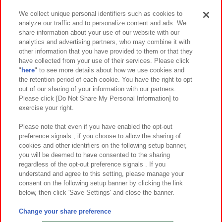
We collect unique personal identifiers such as cookies to
analyze our traffic and to personalize content and ads. We
イベント・キャンペーン
share information about your use of our website with our
analytics and advertising partners, who may combine it with
other information that you have provided to them or that they
have collected from your use of their services. Please click
"
here
" to see more details about how we use cookies and
関連会社
サステナビリティ
サイトポリシー
the retention period of each cookie. You have the right to opt
out of our sharing of your information with our partners.
プライバシーポリシー
ウェブアクセシビリティ方針と検証結果
Please click [Do Not Share My Personal Information] to
exercise your right.
お取引先さまとともに
食品のご提供について
カスタマーハラスメント対応方針
よくあるご質問・お問い合わせ
Please note that even if you have enabled the opt-out
preference signals , if you choose to allow the sharing of
cookies and other identifiers on the following setup banner,
you will be deemed to have consented to the sharing
regardless of the opt-out preference signals . If you
understand and agree to this setting, please manage your
consent on the following setup banner by clicking the link
below, then click 'Save Settings' and close the banner.
©Bandai Namco Amusement Inc.
©Bandai Namco Amusement Lab Inc.
Change your share preference
©Bandai Namco Experience Inc.