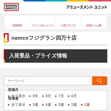
店舗情報
イベント&ニュース
入荷プライズ
設置ゲーム機
namcoフジグラン四万十店
入荷景品・プライズ情報
登場月
全て表示
9月
8月
7月
6月
登場週
全て表示
5週
4週
3週
2週
1週