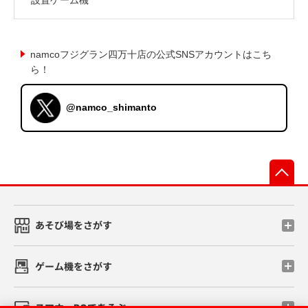
namcoフジグラン四万十店の公式SNSアカウントはこち
ら！
@namco_shimanto
先
あそび場をさがす
ゲーム機をさがす
スマホ・PCであそぶ