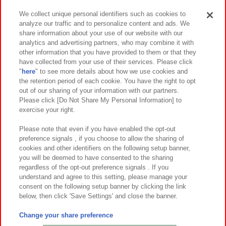
We collect unique personal identifiers such as cookies to
analyze our traffic and to personalize content and ads. We
イベント・キャンペーン
share information about your use of our website with our
analytics and advertising partners, who may combine it with
other information that you have provided to them or that they
have collected from your use of their services. Please click
"
here
" to see more details about how we use cookies and
関連会社
サステナビリティ
サイトポリシー
the retention period of each cookie. You have the right to opt
out of our sharing of your information with our partners.
プライバシーポリシー
ウェブアクセシビリティ方針と検証結果
Please click [Do Not Share My Personal Information] to
exercise your right.
お取引先さまとともに
食品のご提供について
カスタマーハラスメント対応方針
よくあるご質問・お問い合わせ
Please note that even if you have enabled the opt-out
preference signals , if you choose to allow the sharing of
cookies and other identifiers on the following setup banner,
you will be deemed to have consented to the sharing
regardless of the opt-out preference signals . If you
understand and agree to this setting, please manage your
consent on the following setup banner by clicking the link
below, then click 'Save Settings' and close the banner.
©Bandai Namco Amusement Inc.
©Bandai Namco Amusement Lab Inc.
Change your share preference
©Bandai Namco Experience Inc.