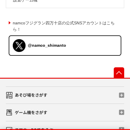
namcoフジグラン四万十店の公式SNSアカウントはこち
ら！
@namco_shimanto
先
あそび場をさがす
ゲーム機をさがす
スマホ・PCであそぶ