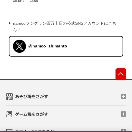
namcoフジグラン四万十店の公式SNSアカウントはこち
ら！
@namco_shimanto
先
あそび場をさがす
ゲーム機をさがす
スマホ・PCであそぶ