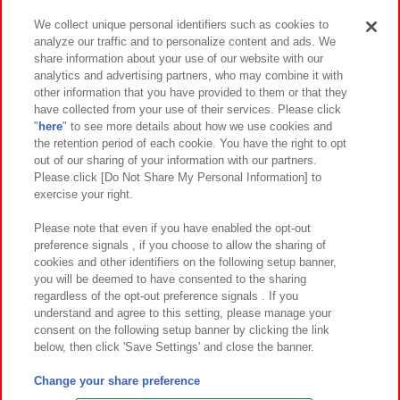
We collect unique personal identifiers such as cookies to
analyze our traffic and to personalize content and ads. We
イベント・キャンペーン
share information about your use of our website with our
analytics and advertising partners, who may combine it with
other information that you have provided to them or that they
have collected from your use of their services. Please click
"
here
" to see more details about how we use cookies and
関連会社
サステナビリティ
サイトポリシー
the retention period of each cookie. You have the right to opt
out of our sharing of your information with our partners.
プライバシーポリシー
ウェブアクセシビリティ方針と検証結果
Please click [Do Not Share My Personal Information] to
exercise your right.
お取引先さまとともに
食品のご提供について
カスタマーハラスメント対応方針
よくあるご質問・お問い合わせ
Please note that even if you have enabled the opt-out
preference signals , if you choose to allow the sharing of
cookies and other identifiers on the following setup banner,
you will be deemed to have consented to the sharing
regardless of the opt-out preference signals . If you
understand and agree to this setting, please manage your
consent on the following setup banner by clicking the link
below, then click 'Save Settings' and close the banner.
©Bandai Namco Amusement Inc.
©Bandai Namco Amusement Lab Inc.
Change your share preference
©Bandai Namco Experience Inc.