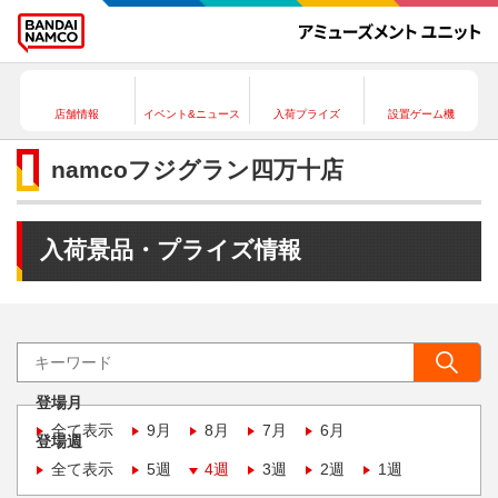
店舗情報
イベント&ニュース
入荷プライズ
設置ゲーム機
namcoフジグラン四万十店
入荷景品・プライズ情報
登場月
全て表示
9月
8月
7月
6月
登場週
全て表示
5週
4週
3週
2週
1週