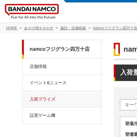
HOME
あそび場をさがす
施設・店舗検索
namcoフジグラン四万十
na
namcoフジグラン四万十店
店舗情報
入荷
イベント&ニュース
入荷プライズ
設置ゲーム機
登場
登場