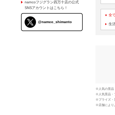
namcoフジグラン四万十店の公式
SNSアカウントはこちら！
全
@namco_shimanto
生