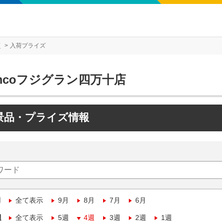
店
入荷プライズ
mcoフジグラン四万十店
景品・プライズ情報
月
全て表示
9月
8月
7月
6月
週
全て表示
5週
4週
3週
2週
1週