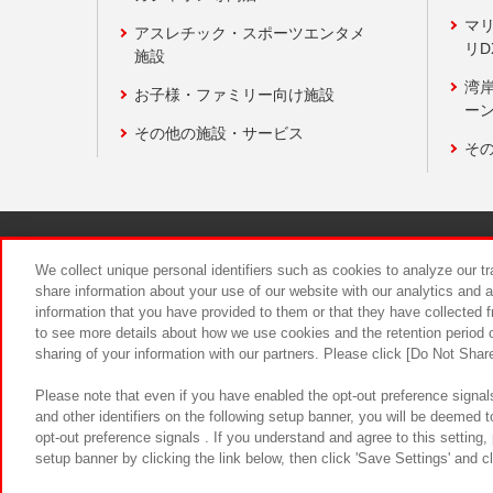
マ
アスレチック・スポーツエンタメ
リD
施設
湾
お子様・ファミリー向け施設
ーン
その他の施設・サービス
そ
関連会社
サステナビリティ
We collect unique personal identifiers such as cookies to analyze our t
share information about your use of our website with our analytics and 
information that you have provided to them or that they have collected f
食品のご提
to see more details about how we use cookies and the retention period o
sharing of your information with our partners. Please click [Do Not Shar
Please note that even if you have enabled the opt-out preference signals
and other identifiers on the following setup banner, you will be deemed 
opt-out preference signals . If you understand and agree to this setting
setup banner by clicking the link below, then click 'Save Settings' and c
©Bandai Namco Amusement Inc.
©Ba