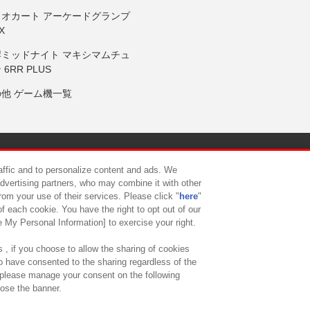
リオカート アーケードグランプ
X
岸ミッドナイト マキシマムチュ
 6RR PLUS
の他 ゲーム機一覧
サイトポリシー
プライバシーポリシー
ウェブアクセシビリティ方
raffic and to personalize content and ads. We
advertising partners, who may combine it with other
rom your use of their services. Please click "
here
"
供について
カスタマーハラスメント対応方針
よくあるご質問・
f each cookie. You have the right to opt out of our
e My Personal Information] to exercise your right.
 , if you choose to allow the sharing of cookies
to have consented to the sharing regardless of the
, please manage your consent on the following
lose the banner.
ndai Namco Amusement Lab Inc.
©Bandai Namco Experience Inc.
©HANAY