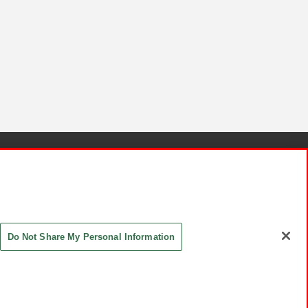
針と検証結果
お取引先さまとともに
お問い合わせ
Do Not Share My Personal Information
ASHIKI Co., Ltd. All Rights Reserved.