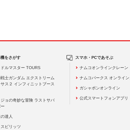
ム機をさがす
スマホ・PCであそぶ
ドルマスター TOURS
ナムコオンラインクレーン
動戦士ガンダム エクストリーム
ナムコパークス オンライ
ーサス２ インフィニットブース
ガシャポンオンライン
公式スマートフォンアプリ
ョジョの奇妙な冒険 ラストサバ
バー
鼓の達人
りスピリッツ