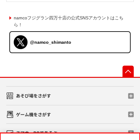
namcoフジグラン四万十店の公式SNSアカウントはこち
ら！
@namco_shimanto
先
あそび場をさがす
ゲーム機をさがす
スマホ・PCであそぶ