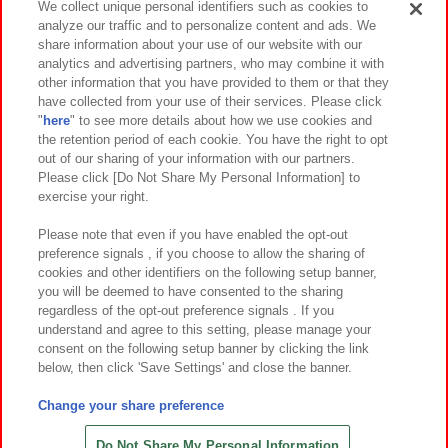
We collect unique personal identifiers such as cookies to
analyze our traffic and to personalize content and ads. We
イベント・キャンペーン
share information about your use of our website with our
analytics and advertising partners, who may combine it with
other information that you have provided to them or that they
have collected from your use of their services. Please click
"
here
" to see more details about how we use cookies and
関連会社
サステナビリティ
サイトポリシー
the retention period of each cookie. You have the right to opt
out of our sharing of your information with our partners.
プライバシーポリシー
ウェブアクセシビリティ方針と検証結果
Please click [Do Not Share My Personal Information] to
exercise your right.
お取引先さまとともに
食品のご提供について
カスタマーハラスメント対応方針
よくあるご質問・お問い合わせ
Please note that even if you have enabled the opt-out
preference signals , if you choose to allow the sharing of
cookies and other identifiers on the following setup banner,
you will be deemed to have consented to the sharing
regardless of the opt-out preference signals . If you
understand and agree to this setting, please manage your
consent on the following setup banner by clicking the link
below, then click 'Save Settings' and close the banner.
©Bandai Namco Amusement Inc.
©Bandai Namco Amusement Lab Inc.
Change your share preference
©Bandai Namco Experience Inc.
©HANAYASHIKI Co., Ltd. All Rights Reserved.
Do Not Share My Personal Information