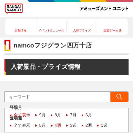
店舗情報
イベント&ニュース
入荷プライズ
設置ゲーム機
namcoフジグラン四万十店
入荷景品・プライズ情報
登場月
全て表示
9月
8月
7月
6月
登場週
全て表示
5週
4週
3週
2週
1週