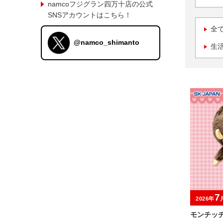
namcoフジグラン四万十店の公式
SNSアカウントはこちら！
全
@namco_shimanto
生
7
2026年
モンチッチ