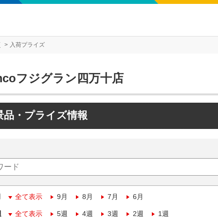
店
入荷プライズ
mcoフジグラン四万十店
景品・プライズ情報
月
全て表示
9月
8月
7月
6月
週
全て表示
5週
4週
3週
2週
1週