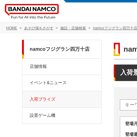
HOME
あそび場をさがす
施設・店舗検索
namcoフジグラン四万十
na
namcoフジグラン四万十店
店舗情報
入荷
イベント&ニュース
入荷プライズ
設置ゲーム機
登場
登場