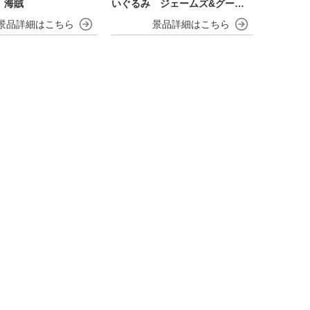
 海賊
いぐるみ ジェームズ&グーミ
ー