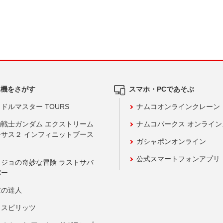
ム機をさがす
スマホ・PCであそぶ
ドルマスター TOURS
ナムコオンラインクレーン
動戦士ガンダム エクストリーム
ナムコパークス オンライ
ーサス２ インフィニットブース
ガシャポンオンライン
公式スマートフォンアプリ
ョジョの奇妙な冒険 ラストサバ
バー
鼓の達人
りスピリッツ