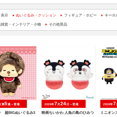
て表示
ぬいぐるみ・クッション
フィギュア・ホビー
キーホ
活雑貨・インテリア・小物
その他景品
5
7
24
7
月第
週～登場
2026年
月
日～登場
2026年
 超BIGぬいぐるみ3
映画ちいかわ 人魚の島のひみつ
ミニオン