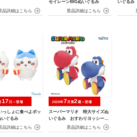
セイレーンBIGぬいぐるみ
いぐるみ
17
7
2
月
日～登場
2026年
月第
週～登場
 いっしょに食べよポッ
スーパーマリオ 特大サイズぬ
ぬいぐるみ
いぐるみ おすわりヨッシー
あか＆あお