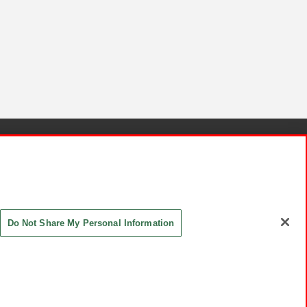
針と検証結果
お取引先さまとともに
お問い合わせ
Do Not Share My Personal Information
ASHIKI Co., Ltd. All Rights Reserved.