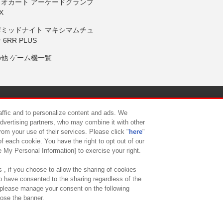
リオカート アーケードグランプ
X
岸ミッドナイト マキシマムチュ
 6RR PLUS
の他 ゲーム機一覧
サイトポリシー
プライバシーポリシー
ウェブアクセシビリティ方
raffic and to personalize content and ads. We
advertising partners, who may combine it with other
rom your use of their services. Please click "
here
"
供について
カスタマーハラスメント対応方針
よくあるご質問・
f each cookie. You have the right to opt out of our
e My Personal Information] to exercise your right.
 , if you choose to allow the sharing of cookies
to have consented to the sharing regardless of the
, please manage your consent on the following
lose the banner.
ndai Namco Amusement Lab Inc.
©Bandai Namco Experience Inc.
©HANAY