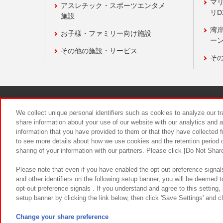
マ
アスレチック・スポーツエンタメ
リD
施設
湾
お子様・ファミリー向け施設
ーン
その他の施設・サービス
そ
関連会社
サステナビリティ
We collect unique personal identifiers such as cookies to analyze our t
share information about your use of our website with our analytics and 
information that you have provided to them or that they have collected f
食品のご提
to see more details about how we use cookies and the retention period o
sharing of your information with our partners. Please click [Do Not Shar
Please note that even if you have enabled the opt-out preference signals
and other identifiers on the following setup banner, you will be deemed 
opt-out preference signals . If you understand and agree to this setting
setup banner by clicking the link below, then click 'Save Settings' and c
©Bandai Namco Amusement Inc.
©Ba
Change your share preference