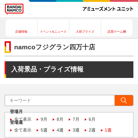
店舗情報
イベント&ニュース
入荷プライズ
設置ゲーム機
namcoフジグラン四万十店
入荷景品・プライズ情報
登場月
全て表示
9月
8月
7月
6月
登場週
全て表示
5週
4週
3週
2週
1週