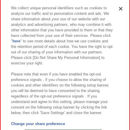
We collect unique personal identifiers such as cookies to
analyze our traffic and to personalize content and ads. We
イベント・キャンペーン
share information about your use of our website with our
analytics and advertising partners, who may combine it with
other information that you have provided to them or that they
have collected from your use of their services. Please click
"
here
" to see more details about how we use cookies and
関連会社
サステナビリティ
サイトポリシー
the retention period of each cookie. You have the right to opt
out of our sharing of your information with our partners.
プライバシーポリシー
ウェブアクセシビリティ方針と検証結果
Please click [Do Not Share My Personal Information] to
exercise your right.
お取引先さまとともに
食品のご提供について
カスタマーハラスメント対応方針
よくあるご質問・お問い合わせ
Please note that even if you have enabled the opt-out
preference signals , if you choose to allow the sharing of
cookies and other identifiers on the following setup banner,
you will be deemed to have consented to the sharing
regardless of the opt-out preference signals . If you
understand and agree to this setting, please manage your
consent on the following setup banner by clicking the link
below, then click 'Save Settings' and close the banner.
©Bandai Namco Amusement Inc.
©Bandai Namco Amusement Lab Inc.
Change your share preference
©Bandai Namco Experience Inc.