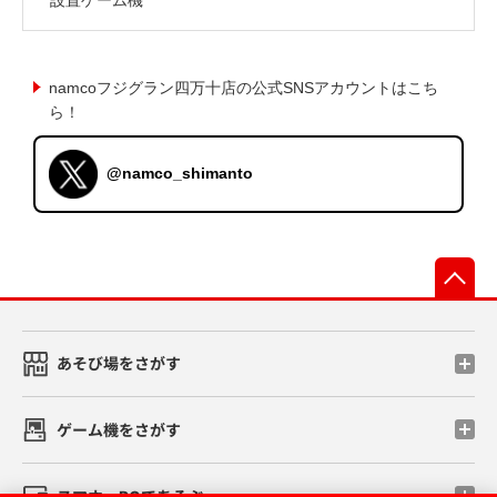
namcoフジグラン四万十店の公式SNSアカウントはこち
ら！
@namco_shimanto
先
あそび場をさがす
ゲーム機をさがす
スマホ・PCであそぶ