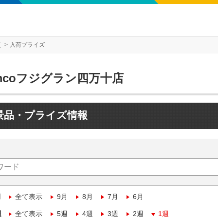
店
入荷プライズ
mcoフジグラン四万十店
景品・プライズ情報
月
全て表示
9月
8月
7月
6月
週
全て表示
5週
4週
3週
2週
1週