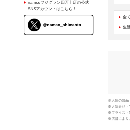
namcoフジグラン四万十店の公式
SNSアカウントはこちら！
全
@namco_shimanto
生