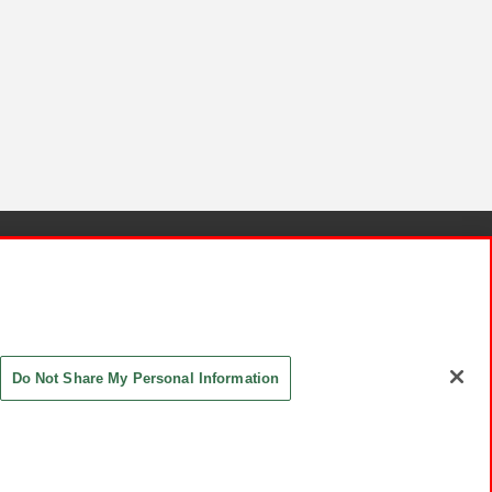
針と検証結果
お取引先さまとともに
お問い合わせ
Do Not Share My Personal Information
ASHIKI Co., Ltd. All Rights Reserved.