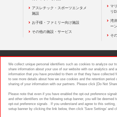
マ
アスレチック・スポーツエンタメ
リD
施設
湾
お子様・ファミリー向け施設
ーン
その他の施設・サービス
そ
関連会社
サステナビリティ
We collect unique personal identifiers such as cookies to analyze our t
share information about your use of our website with our analytics and 
information that you have provided to them or that they have collected f
食品のご提
to see more details about how we use cookies and the retention period o
sharing of your information with our partners. Please click [Do Not Shar
Please note that even if you have enabled the opt-out preference signals
and other identifiers on the following setup banner, you will be deemed 
opt-out preference signals . If you understand and agree to this setting
setup banner by clicking the link below, then click 'Save Settings' and c
©Bandai Namco Amusement Inc.
©Ba