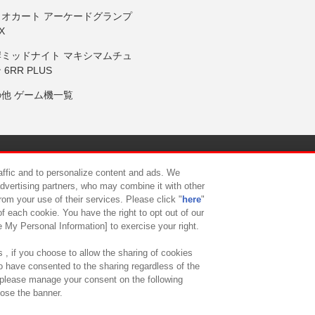
リオカート アーケードグランプ
X
岸ミッドナイト マキシマムチュ
 6RR PLUS
の他 ゲーム機一覧
サイトポリシー
プライバシーポリシー
ウェブアクセシビリティ方
raffic and to personalize content and ads. We
advertising partners, who may combine it with other
rom your use of their services. Please click "
here
"
供について
カスタマーハラスメント対応方針
よくあるご質問・
f each cookie. You have the right to opt out of our
e My Personal Information] to exercise your right.
 , if you choose to allow the sharing of cookies
to have consented to the sharing regardless of the
, please manage your consent on the following
lose the banner.
ndai Namco Amusement Lab Inc.
©Bandai Namco Experience Inc.
©HANAY