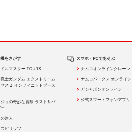
ム機をさがす
スマホ・PCであそぶ
ドルマスター TOURS
ナムコオンラインクレーン
動戦士ガンダム エクストリーム
ナムコパークス オンライ
ーサス２ インフィニットブース
ガシャポンオンライン
公式スマートフォンアプリ
ョジョの奇妙な冒険 ラストサバ
バー
鼓の達人
りスピリッツ