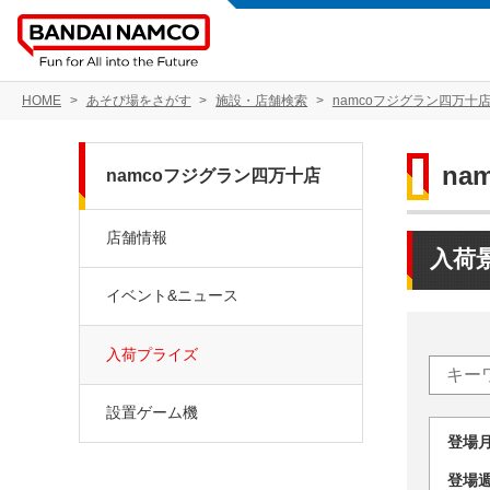
HOME
あそび場をさがす
施設・店舗検索
namcoフジグラン四万十
na
namcoフジグラン四万十店
店舗情報
入荷
イベント&ニュース
入荷プライズ
設置ゲーム機
登場
登場