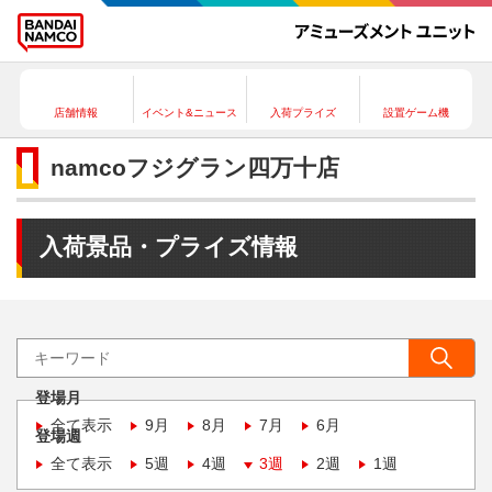
店舗情報
イベント&ニュース
入荷プライズ
設置ゲーム機
namcoフジグラン四万十店
入荷景品・プライズ情報
登場月
全て表示
9月
8月
7月
6月
登場週
全て表示
5週
4週
3週
2週
1週