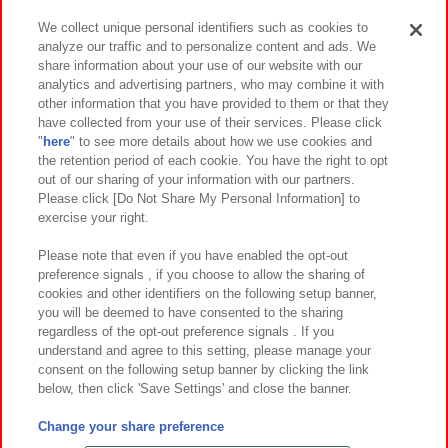
We collect unique personal identifiers such as cookies to
analyze our traffic and to personalize content and ads. We
イベント・キャンペーン
share information about your use of our website with our
analytics and advertising partners, who may combine it with
other information that you have provided to them or that they
have collected from your use of their services. Please click
"
here
" to see more details about how we use cookies and
関連会社
サステナビリティ
サイトポリシー
the retention period of each cookie. You have the right to opt
out of our sharing of your information with our partners.
プライバシーポリシー
ウェブアクセシビリティ方針と検証結果
Please click [Do Not Share My Personal Information] to
exercise your right.
お取引先さまとともに
食品のご提供について
カスタマーハラスメント対応方針
よくあるご質問・お問い合わせ
Please note that even if you have enabled the opt-out
preference signals , if you choose to allow the sharing of
cookies and other identifiers on the following setup banner,
you will be deemed to have consented to the sharing
regardless of the opt-out preference signals . If you
understand and agree to this setting, please manage your
consent on the following setup banner by clicking the link
below, then click 'Save Settings' and close the banner.
©Bandai Namco Amusement Inc.
©Bandai Namco Amusement Lab Inc.
Change your share preference
©Bandai Namco Experience Inc.