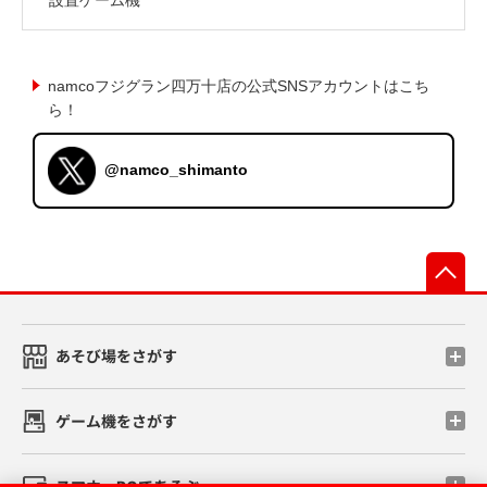
namcoフジグラン四万十店の公式SNSアカウントはこち
ら！
@namco_shimanto
先
あそび場をさがす
ゲーム機をさがす
スマホ・PCであそぶ